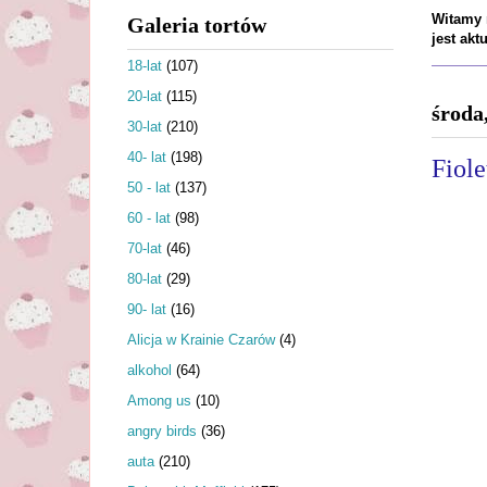
Witamy n
Galeria tortów
jest ak
18-lat
(107)
20-lat
(115)
środa
30-lat
(210)
40- lat
(198)
Fiol
50 - lat
(137)
60 - lat
(98)
70-lat
(46)
80-lat
(29)
90- lat
(16)
Alicja w Krainie Czarów
(4)
alkohol
(64)
Among us
(10)
angry birds
(36)
auta
(210)