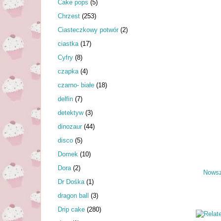
Cake pops
(5)
Chrzest
(253)
Ciasteczkowy potwór
(2)
ciastka
(17)
Cyfry
(8)
czapka
(4)
czarno- białe
(18)
delfin
(7)
detektyw
(3)
dinozaur
(44)
disco
(5)
Domek
(10)
Dora
(2)
Nowsz
Dr Dośka
(1)
dragon ball
(3)
Drip cake
(280)