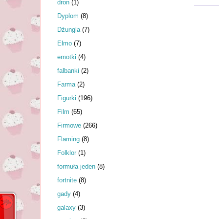
dron
(1)
Dyplom
(8)
Dżungla
(7)
Elmo
(7)
emotki
(4)
falbanki
(2)
Farma
(2)
Figurki
(196)
Film
(65)
Firmowe
(266)
Flaming
(8)
Folklor
(1)
formuła jeden
(8)
fortnite
(8)
gady
(4)
galaxy
(3)