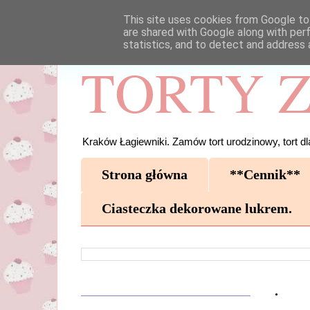
This site uses cookies from Google to 
are shared with Google along with per
statistics, and to detect and address 
TORTY Z
Kraków Łagiewniki. Zamów tort urodzinowy, tort dla
Strona główna
**Cennik**
Ciasteczka dekorowane lukrem.
.