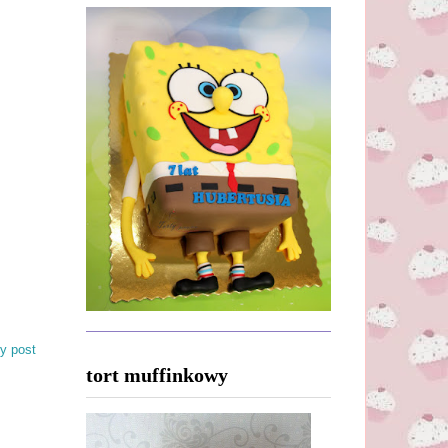
y post
tort muffinkowy