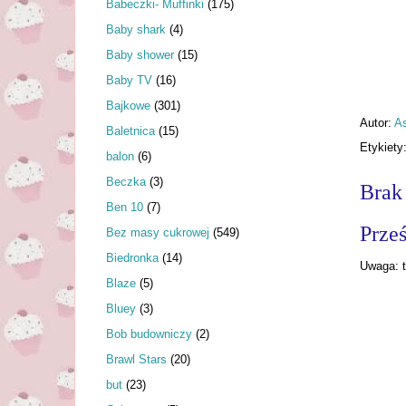
Babeczki- Muffinki
(175)
Baby shark
(4)
Baby shower
(15)
Baby TV
(16)
Bajkowe
(301)
Autor:
As
Baletnica
(15)
Etykiety
balon
(6)
Beczka
(3)
Brak
Ben 10
(7)
Prześ
Bez masy cukrowej
(549)
Biedronka
(14)
Uwaga: t
Blaze
(5)
Bluey
(3)
Bob budowniczy
(2)
Brawl Stars
(20)
but
(23)