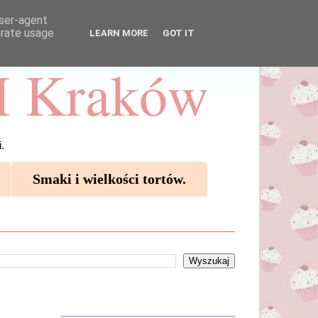
user-agent
erate usage
LEARN MORE
GOT IT
 Kraków
.
Smaki i wielkości tortów.