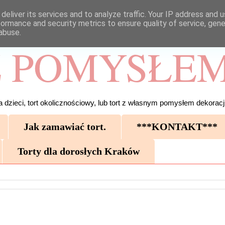
deliver its services and to analyze traffic. Your IP address and 
formance and security metrics to ensure quality of service, gen
abuse.
 POMYSŁEM
 dzieci, tort okolicznościowy, lub tort z własnym pomysłem dekoracji
Jak zamawiać tort.
***KONTAKT***
Torty dla dorosłych Kraków