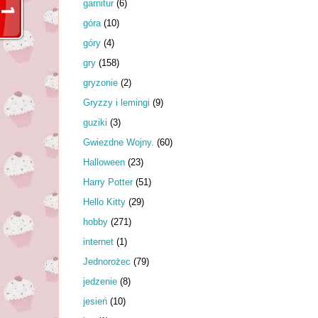
garnitur
(6)
góra
(10)
góry
(4)
gry
(158)
gryzonie
(2)
Gryzzy i lemingi
(9)
guziki
(3)
Gwiezdne Wojny.
(60)
Halloween
(23)
Harry Potter
(51)
Hello Kitty
(29)
hobby
(271)
internet
(1)
Jednorożec
(79)
jedzenie
(8)
jesień
(10)