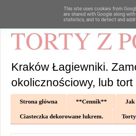
This site uses cookies from Google
are shared with Google along with
statistics, and to detect and add
TORTY Z 
Kraków Łagiewniki. Zamów 
okolicznościowy, lub tor
Strona główna
**Cennik**
Jak
Ciasteczka dekorowane lukrem.
Torty