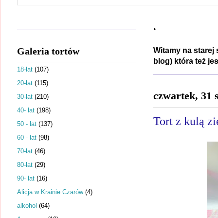
.
Galeria tortów
Witamy na starej 
blog) która też j
18-lat
(107)
20-lat
(115)
czwartek, 31 
30-lat
(210)
40- lat
(198)
Tort z kulą z
50 - lat
(137)
60 - lat
(98)
70-lat
(46)
80-lat
(29)
90- lat
(16)
Alicja w Krainie Czarów
(4)
alkohol
(64)