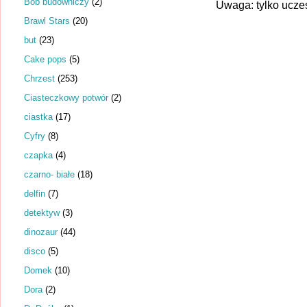
Bob budowniczy
(2)
Uwaga: tylko ucze
Brawl Stars
(20)
but
(23)
Cake pops
(5)
Chrzest
(253)
Ciasteczkowy potwór
(2)
ciastka
(17)
Cyfry
(8)
czapka
(4)
czarno- białe
(18)
delfin
(7)
detektyw
(3)
dinozaur
(44)
disco
(5)
Domek
(10)
Dora
(2)