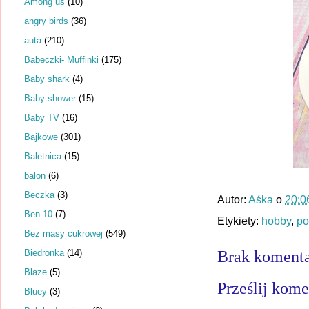
Among us
(10)
angry birds
(36)
auta
(210)
Babeczki- Muffinki
(175)
Baby shark
(4)
Baby shower
(15)
Baby TV
(16)
Bajkowe
(301)
Baletnica
(15)
balon
(6)
Beczka
(3)
Autor:
Aśka
o
20:0
Ben 10
(7)
Etykiety:
hobby
,
po
Bez masy cukrowej
(549)
Biedronka
(14)
Brak komenta
Blaze
(5)
Prześlij kome
Bluey
(3)