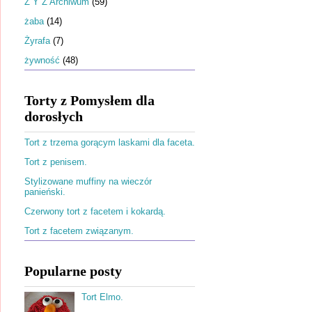
Ż Y Z Archiwum
(59)
żaba
(14)
Żyrafa
(7)
żywność
(48)
Torty z Pomysłem dla
dorosłych
Tort z trzema gorącym laskami dla faceta.
Tort z penisem.
Stylizowane muffiny na wieczór
panieński.
Czerwony tort z facetem i kokardą.
Tort z facetem związanym.
Popularne posty
Tort Elmo.