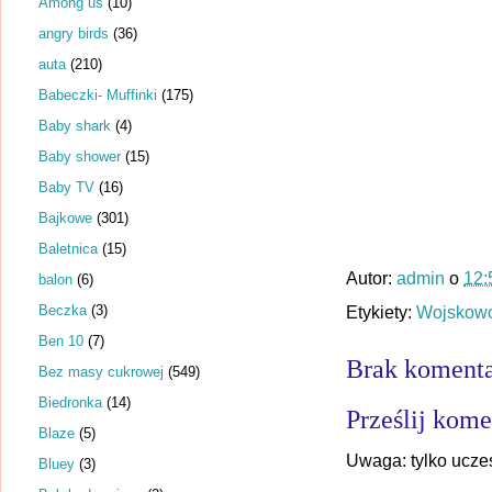
Among us
(10)
angry birds
(36)
auta
(210)
Babeczki- Muffinki
(175)
Baby shark
(4)
Baby shower
(15)
Baby TV
(16)
Bajkowe
(301)
Baletnica
(15)
Autor:
admin
o
12:
balon
(6)
Beczka
(3)
Etykiety:
Wojskow
Ben 10
(7)
Brak komenta
Bez masy cukrowej
(549)
Biedronka
(14)
Prześlij kome
Blaze
(5)
Uwaga: tylko ucze
Bluey
(3)