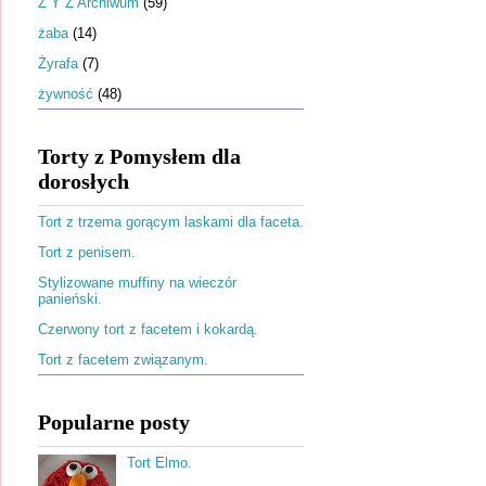
Ż Y Z Archiwum
(59)
żaba
(14)
Żyrafa
(7)
żywność
(48)
Torty z Pomysłem dla
dorosłych
Tort z trzema gorącym laskami dla faceta.
Tort z penisem.
Stylizowane muffiny na wieczór
panieński.
Czerwony tort z facetem i kokardą.
Tort z facetem związanym.
Popularne posty
Tort Elmo.