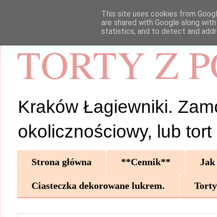
This site uses cookies from Google
are shared with Google along with
statistics, and to detect and add
TORTY Z 
Kraków Łagiewniki. Zamów 
okolicznościowy, lub tor
Strona główna
**Cennik**
Jak
Ciasteczka dekorowane lukrem.
Torty