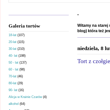
.
Galeria tortów
Witamy na starej 
blog) która też j
18-lat
(107)
20-lat
(115)
niedziela, 8 l
30-lat
(210)
40- lat
(198)
Tort z czołgi
50 - lat
(137)
60 - lat
(98)
70-lat
(46)
80-lat
(29)
90- lat
(16)
Alicja w Krainie Czarów
(4)
alkohol
(64)