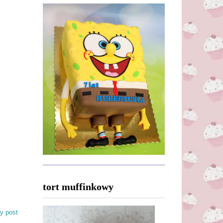
tort muffinkowy
y post