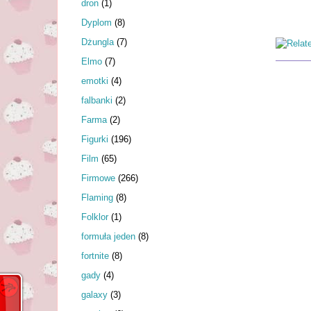
dron
(1)
Dyplom
(8)
Dżungla
(7)
Elmo
(7)
emotki
(4)
falbanki
(2)
Farma
(2)
Figurki
(196)
Film
(65)
Firmowe
(266)
Flaming
(8)
Folklor
(1)
formuła jeden
(8)
fortnite
(8)
gady
(4)
galaxy
(3)