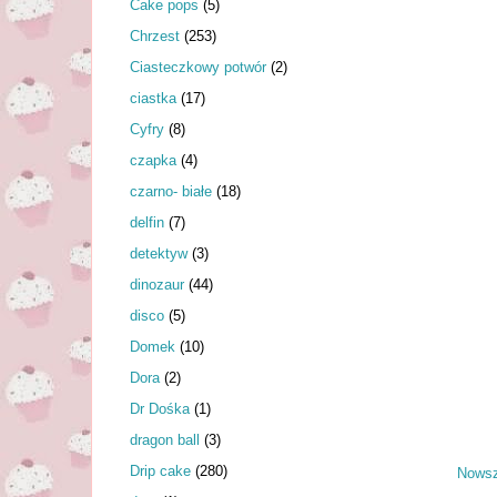
Cake pops
(5)
Chrzest
(253)
Ciasteczkowy potwór
(2)
ciastka
(17)
Cyfry
(8)
czapka
(4)
czarno- białe
(18)
delfin
(7)
detektyw
(3)
dinozaur
(44)
disco
(5)
Domek
(10)
Dora
(2)
Dr Dośka
(1)
dragon ball
(3)
Drip cake
(280)
Nowsz