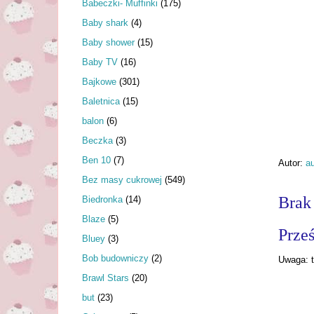
Babeczki- Muffinki
(175)
Baby shark
(4)
Baby shower
(15)
Baby TV
(16)
Bajkowe
(301)
Baletnica
(15)
balon
(6)
Beczka
(3)
Ben 10
(7)
Autor:
au
Bez masy cukrowej
(549)
Brak
Biedronka
(14)
Blaze
(5)
Prześ
Bluey
(3)
Bob budowniczy
(2)
Uwaga: t
Brawl Stars
(20)
but
(23)