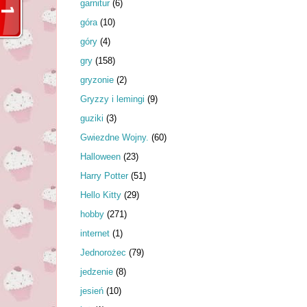
garnitur
(6)
góra
(10)
góry
(4)
gry
(158)
gryzonie
(2)
Gryzzy i lemingi
(9)
guziki
(3)
Gwiezdne Wojny.
(60)
Halloween
(23)
Harry Potter
(51)
Hello Kitty
(29)
hobby
(271)
internet
(1)
Jednorożec
(79)
jedzenie
(8)
jesień
(10)