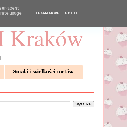
user-agent
erate usage
LEARN MORE
GOT IT
 Kraków
.
Smaki i wielkości tortów.