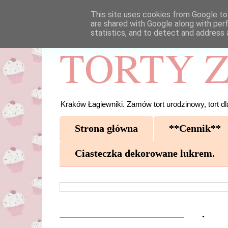
This site uses cookies from Google to 
are shared with Google along with per
statistics, and to detect and address 
TORTY Z
Kraków Łagiewniki. Zamów tort urodzinowy, tort dla
Strona główna
**Cennik**
Ciasteczka dekorowane lukrem.
.