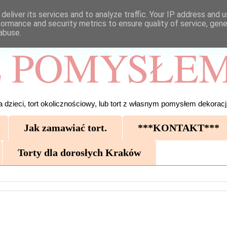
deliver its services and to analyze traffic. Your IP address and 
formance and security metrics to ensure quality of service, gen
abuse.
 POMYSŁEM
 dzieci, tort okolicznościowy, lub tort z własnym pomysłem dekoracji
Jak zamawiać tort.
***KONTAKT***
Torty dla dorosłych Kraków