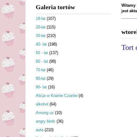
Witamy n
Galeria tortów
jest ak
18-lat
(107)
20-lat
(115)
wtore
30-lat
(210)
40- lat
(198)
Tort 
50 - lat
(137)
60 - lat
(98)
70-lat
(46)
80-lat
(29)
90- lat
(16)
Alicja w Krainie Czarów
(4)
alkohol
(64)
Among us
(10)
angry birds
(36)
auta
(210)