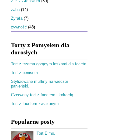
Ż Y Z Archiwum
(59)
żaba
(14)
Żyrafa
(7)
żywność
(48)
Torty z Pomysłem dla
dorosłych
Tort z trzema gorącym laskami dla faceta.
Tort z penisem.
Stylizowane muffiny na wieczór
panieński.
Czerwony tort z facetem i kokardą.
Tort z facetem związanym.
Popularne posty
Tort Elmo.