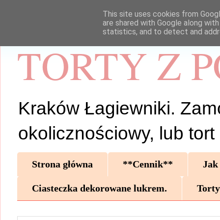
This site uses cookies from Google
are shared with Google along with
statistics, and to detect and add
TORTY Z 
Kraków Łagiewniki. Zamów 
okolicznościowy, lub tor
Strona główna
**Cennik**
Jak
Ciasteczka dekorowane lukrem.
Torty