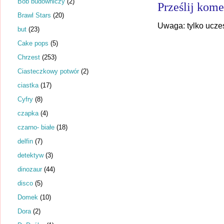
Bob budowniczy
(2)
Prześlij kome
Brawl Stars
(20)
Uwaga: tylko ucze
but
(23)
Cake pops
(5)
Chrzest
(253)
Ciasteczkowy potwór
(2)
ciastka
(17)
Cyfry
(8)
czapka
(4)
czarno- białe
(18)
delfin
(7)
detektyw
(3)
dinozaur
(44)
disco
(5)
Domek
(10)
Dora
(2)