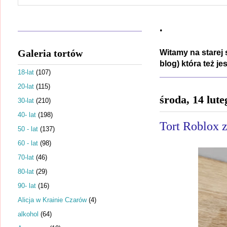
.
Galeria tortów
Witamy na starej 
blog) która też j
18-lat
(107)
20-lat
(115)
środa, 14 lut
30-lat
(210)
40- lat
(198)
Tort Roblox 
50 - lat
(137)
60 - lat
(98)
70-lat
(46)
80-lat
(29)
90- lat
(16)
Alicja w Krainie Czarów
(4)
alkohol
(64)