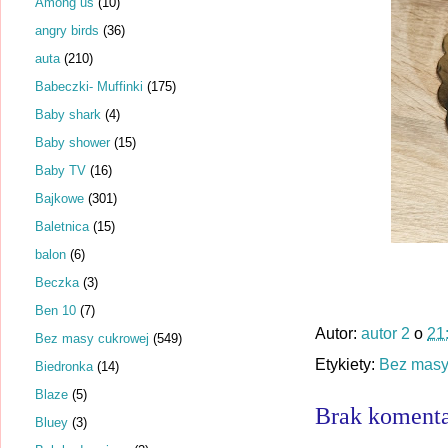
Among us
(10)
angry birds
(36)
auta
(210)
Babeczki- Muffinki
(175)
Baby shark
(4)
Baby shower
(15)
Baby TV
(16)
Bajkowe
(301)
Baletnica
(15)
balon
(6)
Beczka
(3)
Ben 10
(7)
Autor:
autor 2
o
21
Bez masy cukrowej
(549)
Etykiety:
Bez masy
Biedronka
(14)
Blaze
(5)
Brak komenta
Bluey
(3)