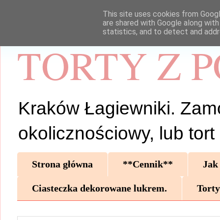
This site uses cookies from Google
are shared with Google along with
statistics, and to detect and add
TORTY Z 
Kraków Łagiewniki. Zamów 
okolicznościowy, lub tor
Strona główna
**Cennik**
Jak
Ciasteczka dekorowane lukrem.
Torty