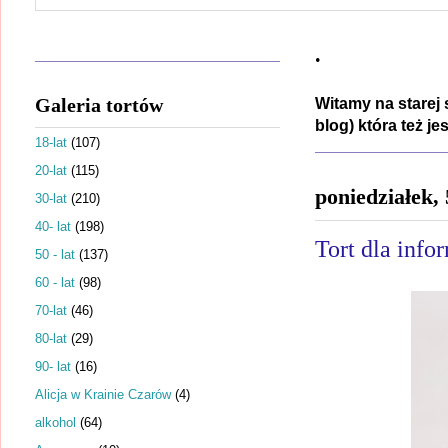
.
Galeria tortów
Witamy na starej 
blog) która też j
18-lat
(107)
20-lat
(115)
poniedziałek,
30-lat
(210)
40- lat
(198)
Tort dla info
50 - lat
(137)
60 - lat
(98)
70-lat
(46)
80-lat
(29)
90- lat
(16)
Alicja w Krainie Czarów
(4)
alkohol
(64)