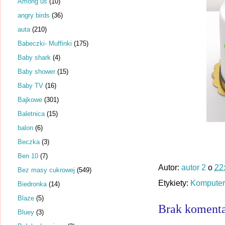
Among us
(10)
angry birds
(36)
auta
(210)
Babeczki- Muffinki
(175)
Baby shark
(4)
Baby shower
(15)
Baby TV
(16)
Bajkowe
(301)
Baletnica
(15)
balon
(6)
Beczka
(3)
Ben 10
(7)
Autor:
autor 2
o
22
Bez masy cukrowej
(549)
Etykiety:
Komputer
Biedronka
(14)
Blaze
(5)
Brak komenta
Bluey
(3)