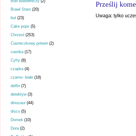
Bob budowniczy
(2)
Prześlij kome
Brawl Stars
(20)
Uwaga: tylko ucze
but
(23)
Cake pops
(5)
Chrzest
(253)
Ciasteczkowy potwór
(2)
ciastka
(17)
Cyfry
(8)
czapka
(4)
czarno- białe
(18)
delfin
(7)
detektyw
(3)
dinozaur
(44)
disco
(5)
Domek
(10)
Dora
(2)