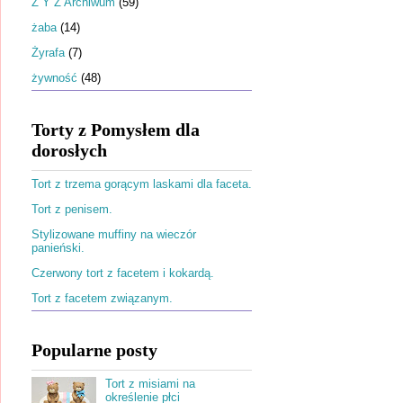
Ż Y Z Archiwum
(59)
żaba
(14)
Żyrafa
(7)
żywność
(48)
Torty z Pomysłem dla
dorosłych
Tort z trzema gorącym laskami dla faceta.
Tort z penisem.
Stylizowane muffiny na wieczór
panieński.
Czerwony tort z facetem i kokardą.
Tort z facetem związanym.
Popularne posty
Tort z misiami na
określenie płci