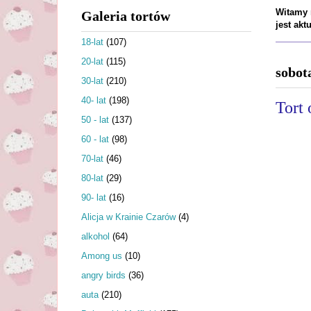
Witamy n
Galeria tortów
jest ak
18-lat
(107)
20-lat
(115)
sobot
30-lat
(210)
40- lat
(198)
Tort 
50 - lat
(137)
60 - lat
(98)
70-lat
(46)
80-lat
(29)
90- lat
(16)
Alicja w Krainie Czarów
(4)
alkohol
(64)
Among us
(10)
angry birds
(36)
auta
(210)