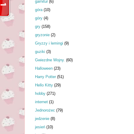
garnitur
(6)
góra
(10)
góry
(4)
gry
(158)
gryzonie
(2)
Gryzzy i lemingi
(9)
guziki
(3)
Gwiezdne Wojny.
(60)
Halloween
(23)
Harry Potter
(51)
Hello Kitty
(29)
hobby
(271)
internet
(1)
Jednorożec
(79)
jedzenie
(8)
jesień
(10)