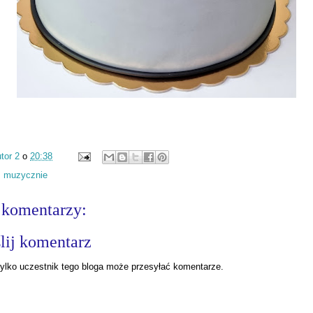
tor 2
o
20:38
:
muzycznie
 komentarzy:
lij komentarz
ylko uczestnik tego bloga może przesyłać komentarze.