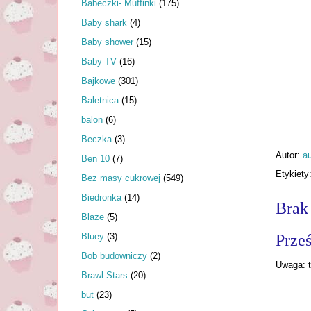
Babeczki- Muffinki
(175)
Baby shark
(4)
Baby shower
(15)
Baby TV
(16)
Bajkowe
(301)
Baletnica
(15)
balon
(6)
Beczka
(3)
Autor:
au
Ben 10
(7)
Etykiety
Bez masy cukrowej
(549)
Biedronka
(14)
Brak
Blaze
(5)
Bluey
(3)
Prześ
Bob budowniczy
(2)
Uwaga: t
Brawl Stars
(20)
but
(23)