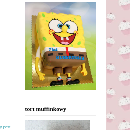
tort muffinkowy
y post