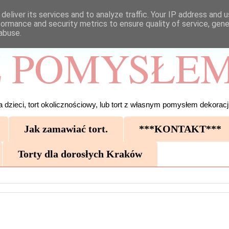
deliver its services and to analyze traffic. Your IP address and 
formance and security metrics to ensure quality of service, gen
abuse.
 POMYSŁEM
 dzieci, tort okolicznościowy, lub tort z własnym pomysłem dekoracji
Jak zamawiać tort.
***KONTAKT***
Torty dla dorosłych Kraków