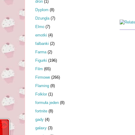
dron
(1)
Dyplom
(8)
Dżungla
(7)
Elmo
(7)
emotki
(4)
falbanki
(2)
Farma
(2)
Figurki
(196)
Film
(65)
Firmowe
(266)
Flaming
(8)
Folklor
(1)
formuła jeden
(8)
fortnite
(8)
gady
(4)
galaxy
(3)