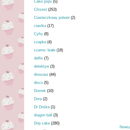
Cake pops
(5)
Chrzest
(253)
Ciasteczkowy potwór
(2)
ciastka
(17)
Cyfry
(8)
czapka
(4)
czarno- białe
(18)
delfin
(7)
detektyw
(3)
dinozaur
(44)
disco
(5)
Domek
(10)
Dora
(2)
Dr Dośka
(1)
dragon ball
(3)
Drip cake
(280)
Nowsz