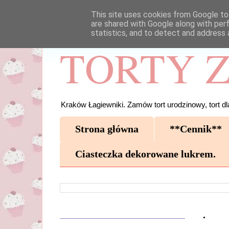
This site uses cookies from Google to 
are shared with Google along with per
statistics, and to detect and address 
TORTY Z
Kraków Łagiewniki. Zamów tort urodzinowy, tort dla
Strona główna
**Cennik**
Ciasteczka dekorowane lukrem.
.