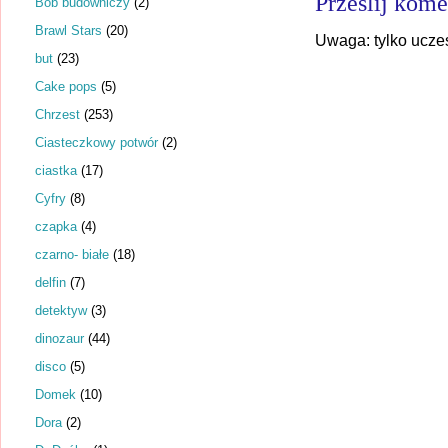
Prześlij kome
Bob budowniczy
(2)
Brawl Stars
(20)
Uwaga: tylko ucze
but
(23)
Cake pops
(5)
Chrzest
(253)
Ciasteczkowy potwór
(2)
ciastka
(17)
Cyfry
(8)
czapka
(4)
czarno- białe
(18)
delfin
(7)
detektyw
(3)
dinozaur
(44)
disco
(5)
Domek
(10)
Dora
(2)