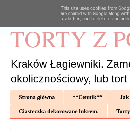
This site uses cookies from Google
are shared with Google along with
statistics, and to detect and add
TORTY Z 
Kraków Łagiewniki. Zamów 
okolicznościowy, lub tor
Strona główna
**Cennik**
Jak
Ciasteczka dekorowane lukrem.
Torty