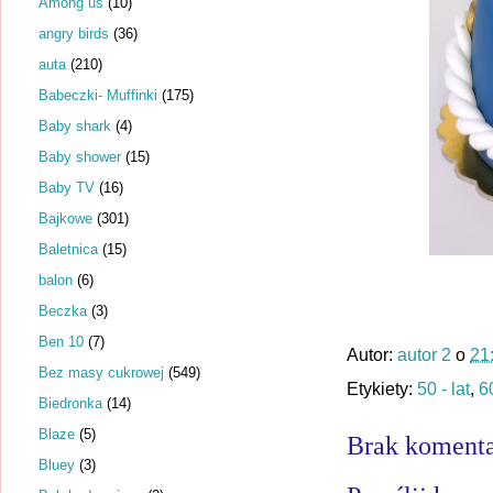
Among us
(10)
angry birds
(36)
auta
(210)
Babeczki- Muffinki
(175)
Baby shark
(4)
Baby shower
(15)
Baby TV
(16)
Bajkowe
(301)
Baletnica
(15)
balon
(6)
Beczka
(3)
Ben 10
(7)
Autor:
autor 2
o
21
Bez masy cukrowej
(549)
Etykiety:
50 - lat
,
60
Biedronka
(14)
Blaze
(5)
Brak komenta
Bluey
(3)