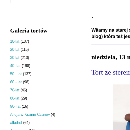
.
Galeria tortów
Witamy na starej 
blog) która też j
18-lat
(107)
20-lat
(115)
niedziela, 13
30-lat
(210)
40- lat
(198)
Tort ze stere
50 - lat
(137)
60 - lat
(98)
70-lat
(46)
80-lat
(29)
90- lat
(16)
Alicja w Krainie Czarów
(4)
alkohol
(64)