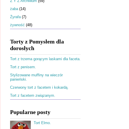
Ż Y Z Archiwum
(59)
żaba
(14)
Żyrafa
(7)
żywność
(48)
Torty z Pomysłem dla
dorosłych
Tort z trzema gorącym laskami dla faceta.
Tort z penisem.
Stylizowane muffiny na wieczór
panieński.
Czerwony tort z facetem i kokardą.
Tort z facetem związanym.
Popularne posty
Tort Elmo.