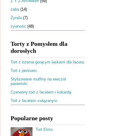
Ż Y Z Archiwum
(59)
żaba
(14)
Żyrafa
(7)
żywność
(48)
Torty z Pomysłem dla
dorosłych
Tort z trzema gorącym laskami dla faceta.
Tort z penisem.
Stylizowane muffiny na wieczór
panieński.
Czerwony tort z facetem i kokardą.
Tort z facetem związanym.
Popularne posty
Tort Elmo.