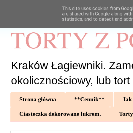
This site uses cookies from Google
are shared with Google along with
statistics, and to detect and add
TORTY Z 
Kraków Łagiewniki. Zamów 
okolicznościowy, lub tor
Strona główna
**Cennik**
Jak
Ciasteczka dekorowane lukrem.
Torty