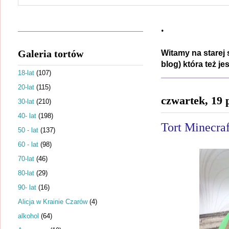
.
Galeria tortów
Witamy na starej 
blog) która też j
18-lat
(107)
20-lat
(115)
czwartek, 19 
30-lat
(210)
40- lat
(198)
Tort Minecraf
50 - lat
(137)
60 - lat
(98)
70-lat
(46)
80-lat
(29)
90- lat
(16)
Alicja w Krainie Czarów
(4)
alkohol
(64)