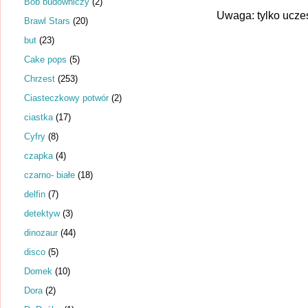
Bob budowniczy
(2)
Uwaga: tylko ucze
Brawl Stars
(20)
but
(23)
Cake pops
(5)
Chrzest
(253)
Ciasteczkowy potwór
(2)
ciastka
(17)
Cyfry
(8)
czapka
(4)
czarno- białe
(18)
delfin
(7)
detektyw
(3)
dinozaur
(44)
disco
(5)
Domek
(10)
Dora
(2)