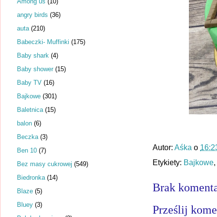
Among us
(10)
angry birds
(36)
auta
(210)
Babeczki- Muffinki
(175)
Baby shark
(4)
Baby shower
(15)
Baby TV
(16)
Bajkowe
(301)
Baletnica
(15)
balon
(6)
Beczka
(3)
Autor:
Aśka
o
16:2
Ben 10
(7)
Etykiety:
Bajkowe
Bez masy cukrowej
(549)
Biedronka
(14)
Brak komenta
Blaze
(5)
Bluey
(3)
Prześlij kome