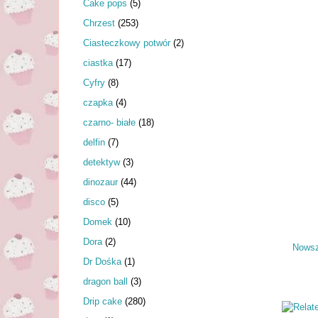
Cake pops
(5)
Chrzest
(253)
Ciasteczkowy potwór
(2)
ciastka
(17)
Cyfry
(8)
czapka
(4)
czarno- białe
(18)
delfin
(7)
detektyw
(3)
dinozaur
(44)
disco
(5)
Domek
(10)
Dora
(2)
Nowsz
Dr Dośka
(1)
dragon ball
(3)
Drip cake
(280)