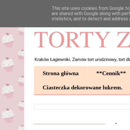
This site uses cookies from Google to 
are shared with Google along with per
statistics, and to detect and address 
TORTY Z
Kraków Łagiewniki. Zamów tort urodzinowy, tort dla
Strona główna
**Cennik**
Ciasteczka dekorowane lukrem.
.