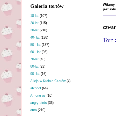
Witamy n
Galeria tortów
jest ak
18-lat
(107)
20-lat
(115)
czwar
30-lat
(210)
40- lat
(198)
Tort
50 - lat
(137)
60 - lat
(98)
70-lat
(46)
80-lat
(29)
90- lat
(16)
Alicja w Krainie Czarów
(4)
alkohol
(64)
Among us
(10)
angry birds
(36)
auta
(210)