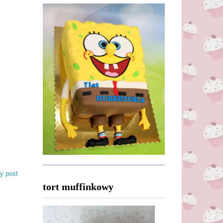
y post
tort muffinkowy