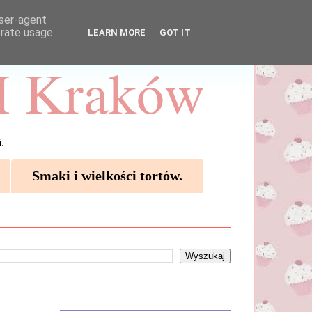
user-agent
erate usage
LEARN MORE
GOT IT
 Kraków
.
Smaki i wielkości tortów.