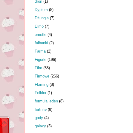
dron
(1)
Dyplom
(8)
Dżungla
(7)
Elmo
(7)
emotki
(4)
falbanki
(2)
Farma
(2)
Figurki
(196)
Film
(65)
Firmowe
(266)
Flaming
(8)
Folklor
(1)
formuła jeden
(8)
fortnite
(8)
gady
(4)
galaxy
(3)