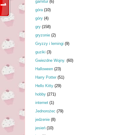
garnitur
(6)
góra
(10)
góry
(4)
gry
(158)
gryzonie
(2)
Gryzzy i lemingi
(9)
guziki
(3)
Gwiezdne Wojny.
(60)
Halloween
(23)
Harry Potter
(51)
Hello Kitty
(29)
hobby
(271)
internet
(1)
Jednorożec
(79)
jedzenie
(8)
jesień
(10)