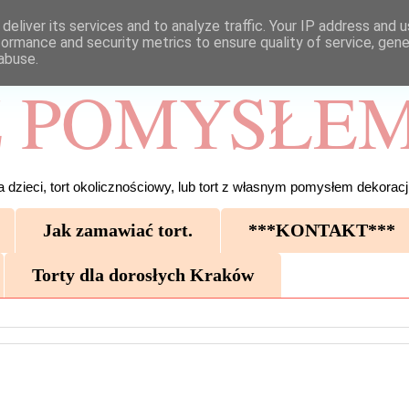
deliver its services and to analyze traffic. Your IP address and 
formance and security metrics to ensure quality of service, gen
abuse.
 POMYSŁEM
 dzieci, tort okolicznościowy, lub tort z własnym pomysłem dekoracji
Jak zamawiać tort.
***KONTAKT***
Torty dla dorosłych Kraków