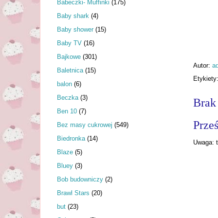
Babeczki- Muffinki
(175)
Baby shark
(4)
Baby shower
(15)
Baby TV
(16)
Bajkowe
(301)
Autor:
a
Baletnica
(15)
Etykiety
balon
(6)
Beczka
(3)
Brak
Ben 10
(7)
Prześ
Bez masy cukrowej
(549)
Biedronka
(14)
Uwaga: t
Blaze
(5)
Bluey
(3)
Bob budowniczy
(2)
Brawl Stars
(20)
but
(23)