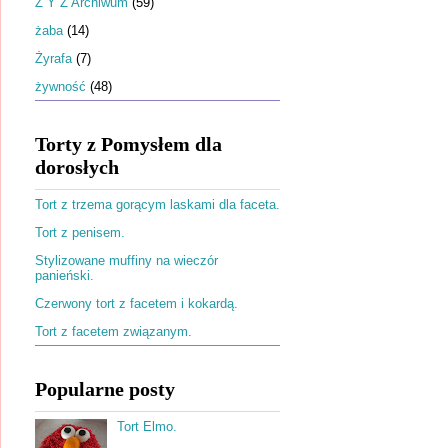
Ż Y Z Archiwum
(59)
żaba
(14)
Żyrafa
(7)
żywność
(48)
Torty z Pomysłem dla
dorosłych
Tort z trzema gorącym laskami dla faceta.
Tort z penisem.
Stylizowane muffiny na wieczór
panieński.
Czerwony tort z facetem i kokardą.
Tort z facetem związanym.
Popularne posty
Tort Elmo.