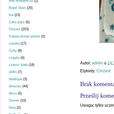
Bob budowniczy
(2)
Brawl Stars
(20)
but
(23)
Cake pops
(5)
Chrzest
(253)
Ciasteczkowy potwór
(2)
ciastka
(17)
Cyfry
(8)
czapka
(4)
Autor:
admin
o
14:
czarno- białe
(18)
Etykiety:
Chrzest
delfin
(7)
detektyw
(3)
Brak komenta
dinozaur
(44)
disco
(5)
Prześlij kome
Domek
(10)
Uwaga: tylko ucze
Dora
(2)