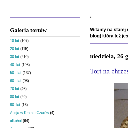
.
Galeria tortów
Witamy na starej 
blog) która też j
18-lat
(107)
20-lat
(115)
niedziela, 26 
30-lat
(210)
40- lat
(198)
Tort na chrze
50 - lat
(137)
60 - lat
(98)
70-lat
(46)
80-lat
(29)
90- lat
(16)
Alicja w Krainie Czarów
(4)
alkohol
(64)