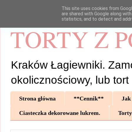
This site uses cookies from Google
are shared with Google along with
statistics, and to detect and add
TORTY Z 
Kraków Łagiewniki. Zamów 
okolicznościowy, lub tor
Strona główna
**Cennik**
Jak
Ciasteczka dekorowane lukrem.
Torty