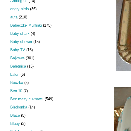
Among us
(10)
angry birds
(36)
auta
(210)
Babeczki- Muffinki
(175)
Baby shark
(4)
Baby shower
(15)
Baby TV
(16)
Bajkowe
(301)
Baletnica
(15)
balon
(6)
Beczka
(3)
Ben 10
(7)
Bez masy cukrowej
(549)
Biedronka
(14)
Blaze
(5)
Bluey
(3)