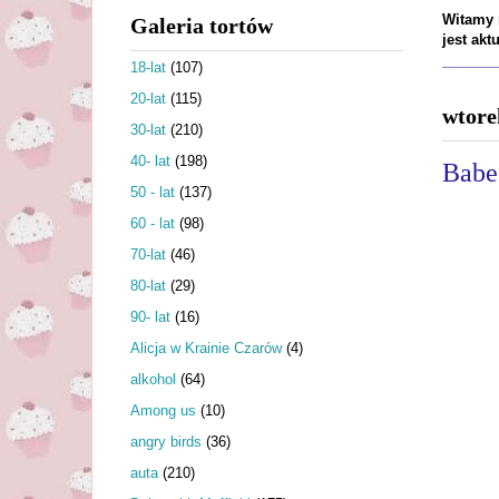
Witamy n
Galeria tortów
jest ak
18-lat
(107)
20-lat
(115)
wtore
30-lat
(210)
40- lat
(198)
Babe
50 - lat
(137)
60 - lat
(98)
70-lat
(46)
80-lat
(29)
90- lat
(16)
Alicja w Krainie Czarów
(4)
alkohol
(64)
Among us
(10)
angry birds
(36)
auta
(210)