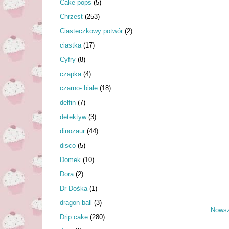
Cake pops
(5)
Chrzest
(253)
Ciasteczkowy potwór
(2)
ciastka
(17)
Cyfry
(8)
czapka
(4)
czarno- białe
(18)
delfin
(7)
detektyw
(3)
dinozaur
(44)
disco
(5)
Domek
(10)
Dora
(2)
Dr Dośka
(1)
dragon ball
(3)
Nowsz
Drip cake
(280)