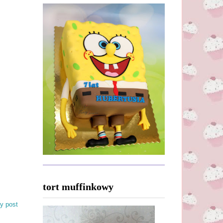
tort muffinkowy
y post