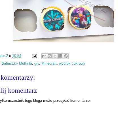
tor 2
o
10:54
:
Babeczki- Muffinki
,
gry
,
Minecraft
,
wydruk cukrowy
 komentarzy:
lij komentarz
ylko uczestnik tego bloga może przesyłać komentarze.