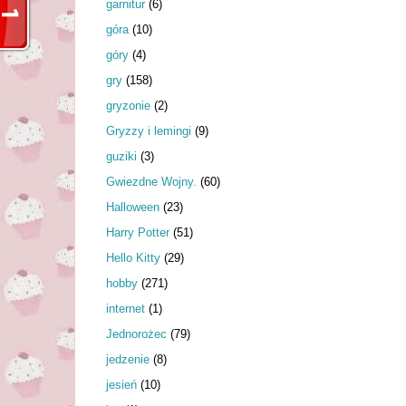
garnitur
(6)
góra
(10)
góry
(4)
gry
(158)
gryzonie
(2)
Gryzzy i lemingi
(9)
guziki
(3)
Gwiezdne Wojny.
(60)
Halloween
(23)
Harry Potter
(51)
Hello Kitty
(29)
hobby
(271)
internet
(1)
Jednorożec
(79)
jedzenie
(8)
jesień
(10)