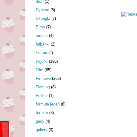
dron
(1)
Dyplom
(8)
Dżungla
(7)
Elmo
(7)
emotki
(4)
falbanki
(2)
Farma
(2)
Figurki
(196)
Film
(65)
Firmowe
(266)
Flaming
(8)
Folklor
(1)
formuła jeden
(8)
fortnite
(8)
gady
(4)
galaxy
(3)