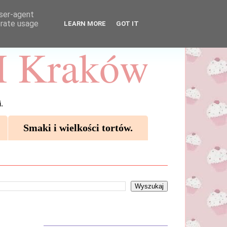
user-agent
erate usage
LEARN MORE
GOT IT
 Kraków
.
Smaki i wielkości tortów.