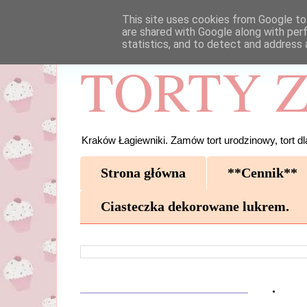
This site uses cookies from Google to 
are shared with Google along with per
statistics, and to detect and address 
TORTY Z
Kraków Łagiewniki. Zamów tort urodzinowy, tort dla
Strona główna
**Cennik**
Ciasteczka dekorowane lukrem.
.