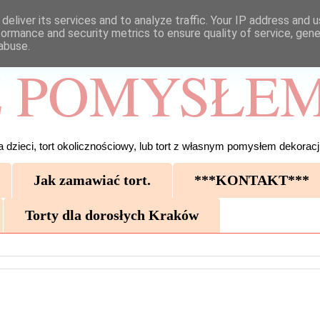
deliver its services and to analyze traffic. Your IP address and 
formance and security metrics to ensure quality of service, gen
abuse.
 POMYSŁEM
 dzieci, tort okolicznościowy, lub tort z własnym pomysłem dekoracji
Jak zamawiać tort.
***KONTAKT***
Torty dla dorosłych Kraków