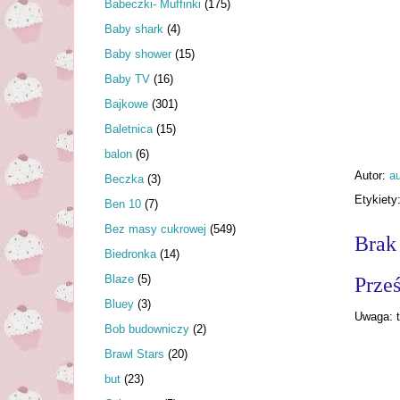
Babeczki- Muffinki
(175)
Baby shark
(4)
Baby shower
(15)
Baby TV
(16)
Bajkowe
(301)
Baletnica
(15)
balon
(6)
Autor:
au
Beczka
(3)
Etykiety
Ben 10
(7)
Bez masy cukrowej
(549)
Brak
Biedronka
(14)
Blaze
(5)
Prześ
Bluey
(3)
Uwaga: t
Bob budowniczy
(2)
Brawl Stars
(20)
but
(23)