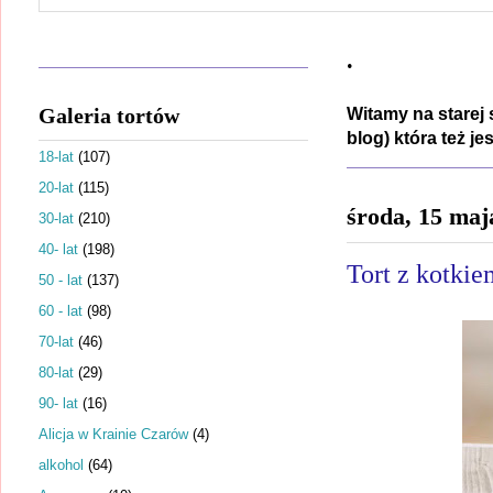
.
Galeria tortów
Witamy na starej 
blog) która też j
18-lat
(107)
20-lat
(115)
środa, 15 maj
30-lat
(210)
40- lat
(198)
Tort z kotki
50 - lat
(137)
60 - lat
(98)
70-lat
(46)
80-lat
(29)
90- lat
(16)
Alicja w Krainie Czarów
(4)
alkohol
(64)