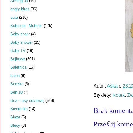
Among us
(10)
angry birds
(36)
auta
(210)
Babeczki- Muffinki
(175)
Baby shark
(4)
Baby shower
(15)
Baby TV
(16)
Bajkowe
(301)
Baletnica
(15)
balon
(6)
Beczka
(3)
Autor:
Aśka
o
23:2
Ben 10
(7)
Etykiety:
Kotek
,
Zw
Bez masy cukrowej
(549)
Biedronka
(14)
Brak komenta
Blaze
(5)
Prześlij kome
Bluey
(3)