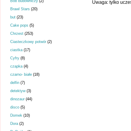
Bob budowniczy
(2)
Uwaga: tylko ucze
Brawl Stars
(20)
but
(23)
Cake pops
(5)
Chrzest
(253)
Ciasteczkowy potwór
(2)
ciastka
(17)
Cyfry
(8)
czapka
(4)
czarno- białe
(18)
delfin
(7)
detektyw
(3)
dinozaur
(44)
disco
(5)
Domek
(10)
Dora
(2)