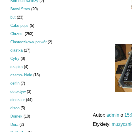
Bob budowniczy
(2)
Brawl Stars
(20)
but
(23)
Cake pops
(5)
Chrzest
(253)
Ciasteczkowy potwór
(2)
ciastka
(17)
Cyfry
(8)
czapka
(4)
czarno- białe
(18)
delfin
(7)
detektyw
(3)
dinozaur
(44)
disco
(5)
Autor:
admin
o
15:
Domek
(10)
Etykiety:
muzyczni
Dora
(2)