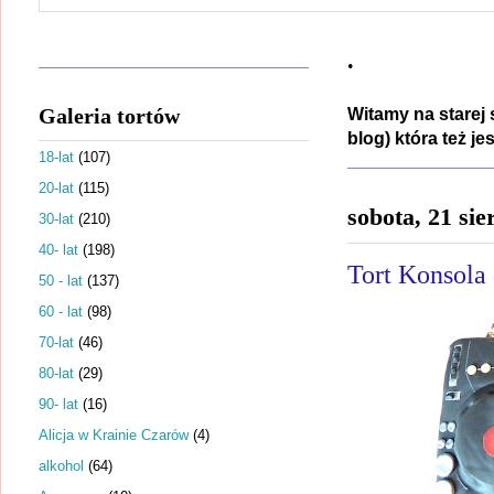
.
Galeria tortów
Witamy na starej 
blog) która też j
18-lat
(107)
20-lat
(115)
sobota, 21 sie
30-lat
(210)
40- lat
(198)
Tort Konsola 
50 - lat
(137)
60 - lat
(98)
70-lat
(46)
80-lat
(29)
90- lat
(16)
Alicja w Krainie Czarów
(4)
alkohol
(64)