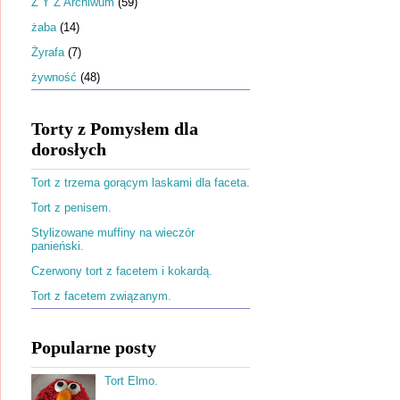
Ż Y Z Archiwum
(59)
żaba
(14)
Żyrafa
(7)
żywność
(48)
Torty z Pomysłem dla
dorosłych
Tort z trzema gorącym laskami dla faceta.
Tort z penisem.
Stylizowane muffiny na wieczór
panieński.
Czerwony tort z facetem i kokardą.
Tort z facetem związanym.
Popularne posty
Tort Elmo.