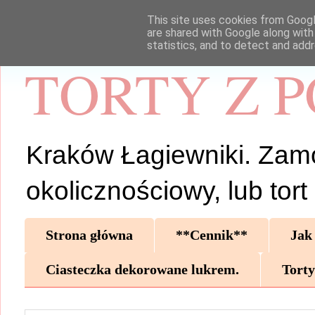
This site uses cookies from Google
are shared with Google along with
statistics, and to detect and add
TORTY Z 
Kraków Łagiewniki. Zamów 
okolicznościowy, lub tor
Strona główna
**Cennik**
Jak
Ciasteczka dekorowane lukrem.
Torty