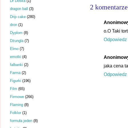
Dr Dośka
(1)
2 komentarze
dragon ball
(3)
Drip cake
(280)
Anonimow
dron
(1)
o.O Taki tor
Dyplom
(8)
Odpowiedz
Dżungla
(7)
Elmo
(7)
emotki
(4)
Anonimow
falbanki
(2)
jaka cena t
Farma
(2)
Odpowiedz
Figurki
(196)
Film
(65)
Firmowe
(266)
Flaming
(8)
Folklor
(1)
formuła jeden
(8)