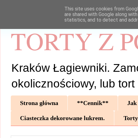
This site uses cookies from Google
are shared with Google along with
statistics, and to detect and add
TORTY Z 
Kraków Łagiewniki. Zamów 
okolicznościowy, lub tor
Strona główna
**Cennik**
Jak
Ciasteczka dekorowane lukrem.
Torty