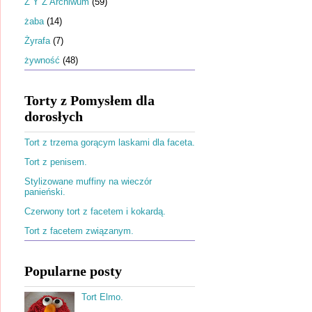
Ż Y Z Archiwum
(59)
żaba
(14)
Żyrafa
(7)
żywność
(48)
Torty z Pomysłem dla
dorosłych
Tort z trzema gorącym laskami dla faceta.
Tort z penisem.
Stylizowane muffiny na wieczór
panieński.
Czerwony tort z facetem i kokardą.
Tort z facetem związanym.
Popularne posty
Tort Elmo.