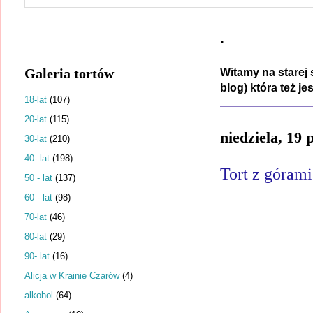
.
Galeria tortów
Witamy na starej 
blog) która też j
18-lat
(107)
20-lat
(115)
niedziela, 19
30-lat
(210)
40- lat
(198)
Tort z górami 
50 - lat
(137)
60 - lat
(98)
70-lat
(46)
80-lat
(29)
90- lat
(16)
Alicja w Krainie Czarów
(4)
alkohol
(64)