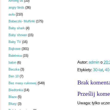
Among us
(10)
angry birds
(36)
auta
(210)
Babeczki- Muffinki
(175)
Baby shark
(4)
Baby shower
(15)
Baby TV
(16)
Bajkowe
(301)
Baletnica
(15)
Autor:
admin
o
20:
balon
(6)
Beczka
(3)
Etykiety:
30-lat
,
40-
Ben 10
(7)
Brak komenta
Bez masy cukrowej
(549)
Biedronka
(14)
Prześlij kome
Blaze
(5)
Uwaga: tylko ucze
Bluey
(3)