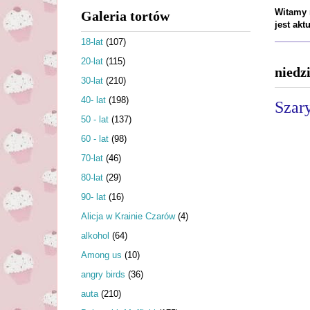
Witamy n
Galeria tortów
jest ak
18-lat
(107)
20-lat
(115)
niedz
30-lat
(210)
40- lat
(198)
Szary
50 - lat
(137)
60 - lat
(98)
70-lat
(46)
80-lat
(29)
90- lat
(16)
Alicja w Krainie Czarów
(4)
alkohol
(64)
Among us
(10)
angry birds
(36)
auta
(210)