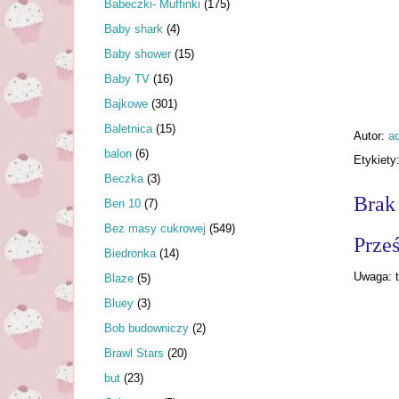
Babeczki- Muffinki
(175)
Baby shark
(4)
Baby shower
(15)
Baby TV
(16)
Bajkowe
(301)
Baletnica
(15)
Autor:
a
balon
(6)
Etykiety
Beczka
(3)
Brak
Ben 10
(7)
Bez masy cukrowej
(549)
Prześ
Biedronka
(14)
Uwaga: t
Blaze
(5)
Bluey
(3)
Bob budowniczy
(2)
Brawl Stars
(20)
but
(23)