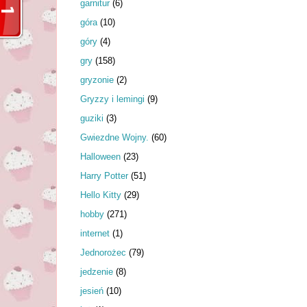
garnitur
(6)
góra
(10)
góry
(4)
gry
(158)
gryzonie
(2)
Gryzzy i lemingi
(9)
guziki
(3)
Gwiezdne Wojny.
(60)
Halloween
(23)
Harry Potter
(51)
Hello Kitty
(29)
hobby
(271)
internet
(1)
Jednorożec
(79)
jedzenie
(8)
jesień
(10)