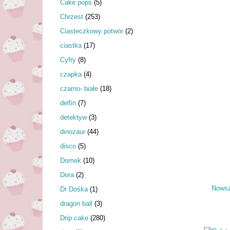
Cake pops
(5)
Chrzest
(253)
Ciasteczkowy potwór
(2)
ciastka
(17)
Cyfry
(8)
czapka
(4)
czarno- białe
(18)
delfin
(7)
detektyw
(3)
dinozaur
(44)
disco
(5)
Domek
(10)
Dora
(2)
Nowsz
Dr Dośka
(1)
dragon ball
(3)
Drip cake
(280)