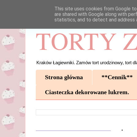
This site uses cookies from Google to 
are shared with Google along with per
statistics, and to detect and address 
TORTY Z
Kraków Łagiewniki. Zamów tort urodzinowy, tort dla
Strona główna
**Cennik**
Ciasteczka dekorowane lukrem.
.