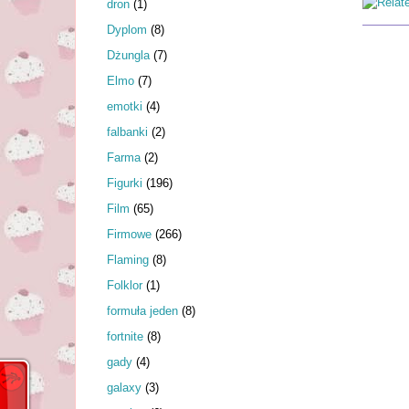
dron
(1)
Dyplom
(8)
Dżungla
(7)
Elmo
(7)
emotki
(4)
falbanki
(2)
Farma
(2)
Figurki
(196)
Film
(65)
Firmowe
(266)
Flaming
(8)
Folklor
(1)
formuła jeden
(8)
fortnite
(8)
gady
(4)
galaxy
(3)