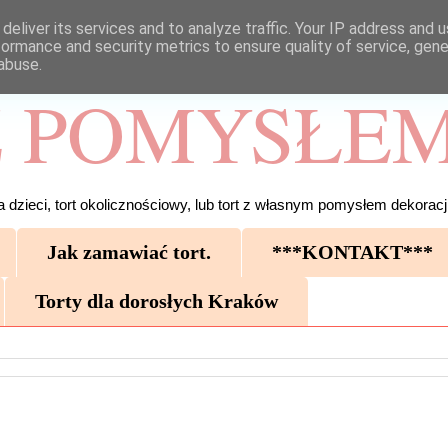
deliver its services and to analyze traffic. Your IP address and 
formance and security metrics to ensure quality of service, gen
abuse.
 POMYSŁEM
 dzieci, tort okolicznościowy, lub tort z własnym pomysłem dekoracji
Jak zamawiać tort.
***KONTAKT***
Torty dla dorosłych Kraków