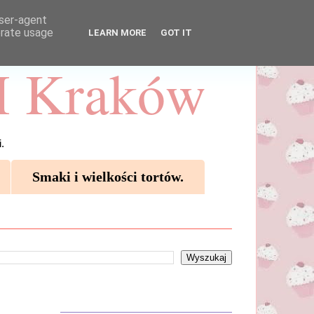
user-agent
erate usage
LEARN MORE
GOT IT
 Kraków
.
Smaki i wielkości tortów.