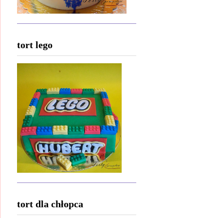
tort lego
tort dla chłopca