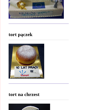
tort pączek
tort na chrzest