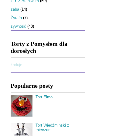
Ż Y Z Archiwum
(59)
żaba
(14)
Żyrafa
(7)
żywność
(48)
Torty z Pomysłem dla
dorosłych
Ładuję...
Popularne posty
Tort Elmo.
Tort Wiedźmiński z
mieczami.