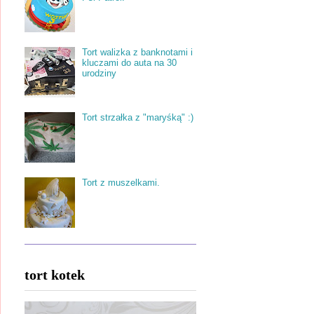
Tort walizka z banknotami i
kluczami do auta na 30
urodziny
Tort strzałka z "maryśką" :)
Tort z muszelkami.
tort kotek