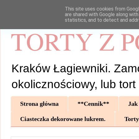
This site uses cookies from Google
are shared with Google along with
statistics, and to detect and add
TORTY Z 
Kraków Łagiewniki. Zamów 
okolicznościowy, lub tor
Strona główna
**Cennik**
Jak
Ciasteczka dekorowane lukrem.
Torty