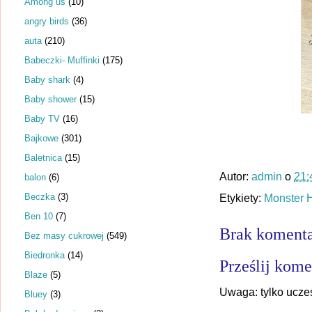
Among us
(10)
angry birds
(36)
auta
(210)
Babeczki- Muffinki
(175)
Baby shark
(4)
Baby shower
(15)
Baby TV
(16)
Bajkowe
(301)
Baletnica
(15)
Autor:
admin
o
21:
balon
(6)
Beczka
(3)
Etykiety:
Monster 
Ben 10
(7)
Brak komenta
Bez masy cukrowej
(549)
Biedronka
(14)
Prześlij kome
Blaze
(5)
Uwaga: tylko ucze
Bluey
(3)