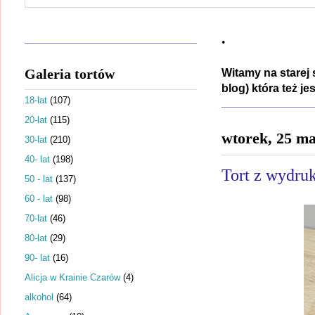
.
Galeria tortów
Witamy na starej 
blog) która też j
18-lat
(107)
20-lat
(115)
wtorek, 25 m
30-lat
(210)
40- lat
(198)
Tort z wydru
50 - lat
(137)
60 - lat
(98)
70-lat
(46)
80-lat
(29)
90- lat
(16)
Alicja w Krainie Czarów
(4)
alkohol
(64)