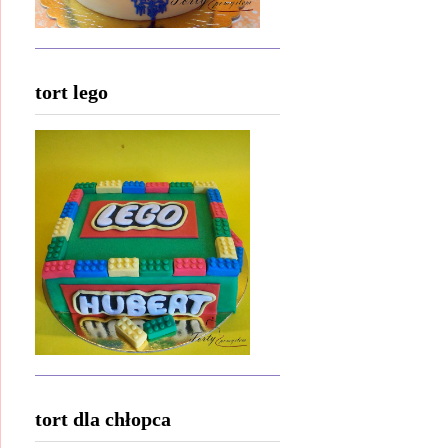
tort lego
tort dla chłopca