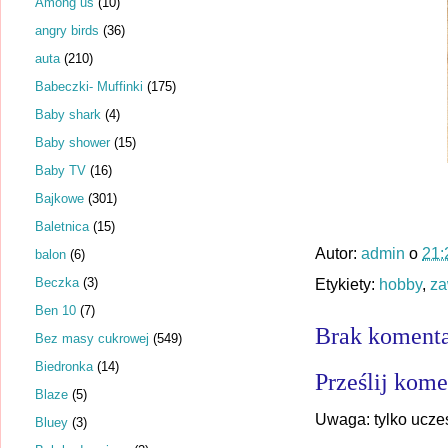
Among us
(10)
angry birds
(36)
auta
(210)
Babeczki- Muffinki
(175)
Baby shark
(4)
Baby shower
(15)
Baby TV
(16)
Bajkowe
(301)
Baletnica
(15)
Autor:
admin
o
21:
balon
(6)
Beczka
(3)
Etykiety:
hobby
,
z
Ben 10
(7)
Brak komenta
Bez masy cukrowej
(549)
Biedronka
(14)
Prześlij kome
Blaze
(5)
Uwaga: tylko ucze
Bluey
(3)