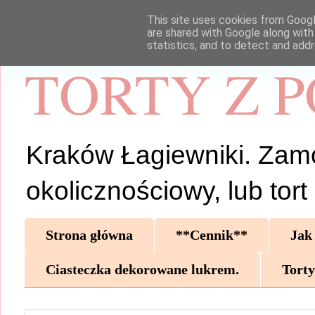
This site uses cookies from Google
are shared with Google along with
statistics, and to detect and add
TORTY Z 
Kraków Łagiewniki. Zamów 
okolicznościowy, lub tor
Strona główna
**Cennik**
Jak
Ciasteczka dekorowane lukrem.
Torty