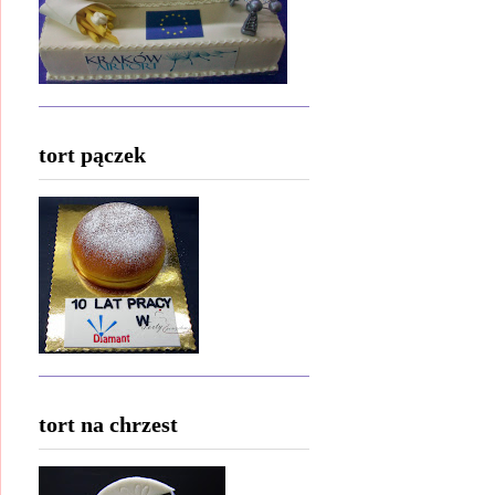
tort pączek
tort na chrzest