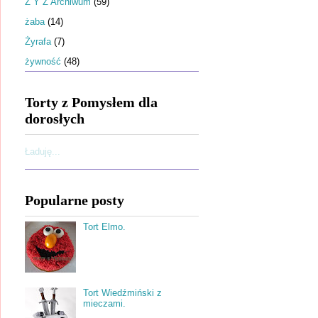
Ż Y Z Archiwum
(59)
żaba
(14)
Żyrafa
(7)
żywność
(48)
Torty z Pomysłem dla
dorosłych
Ładuję...
Popularne posty
Tort Elmo.
Tort Wiedźmiński z
mieczami.