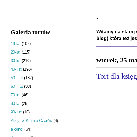
.
Galeria tortów
Witamy na starej 
blog) która też j
18-lat
(107)
20-lat
(115)
wtorek, 25 m
30-lat
(210)
40- lat
(198)
Tort dla księ
50 - lat
(137)
60 - lat
(98)
70-lat
(46)
80-lat
(29)
90- lat
(16)
Alicja w Krainie Czarów
(4)
alkohol
(64)