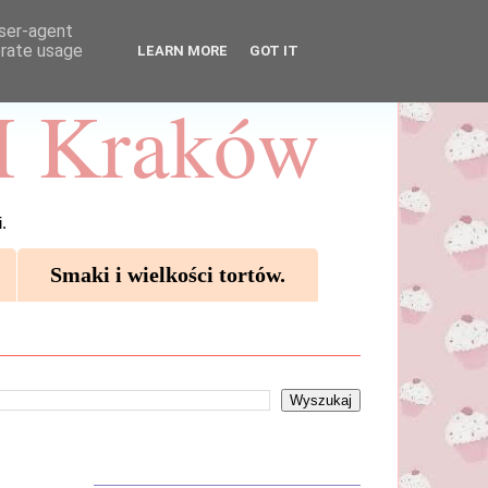
user-agent
erate usage
LEARN MORE
GOT IT
 Kraków
.
Smaki i wielkości tortów.