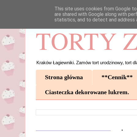
This site uses cookies from Google to 
are shared with Google along with per
statistics, and to detect and address 
TORTY Z
Kraków Łagiewniki. Zamów tort urodzinowy, tort dla
Strona główna
**Cennik**
Ciasteczka dekorowane lukrem.
.