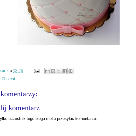
tor 2
o
12:26
:
Chrzest
 komentarzy:
lij komentarz
ylko uczestnik tego bloga może przesyłać komentarze.