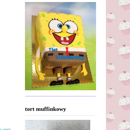
tort muffinkowy
y post