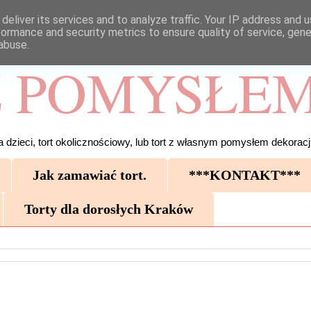
deliver its services and to analyze traffic. Your IP address and 
formance and security metrics to ensure quality of service, gen
abuse.
 POMYSŁEM
 dzieci, tort okolicznościowy, lub tort z własnym pomysłem dekoracji
Jak zamawiać tort.
***KONTAKT***
Torty dla dorosłych Kraków