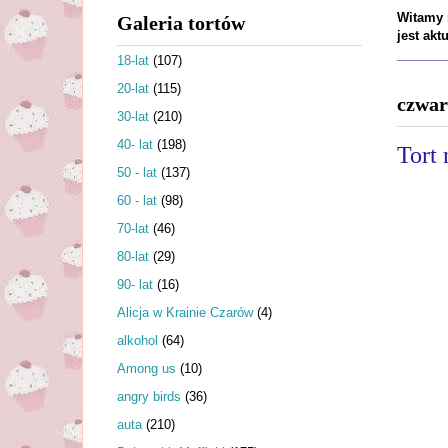
Witamy n
Galeria tortów
jest ak
18-lat
(107)
20-lat
(115)
czwar
30-lat
(210)
40- lat
(198)
Tort 
50 - lat
(137)
60 - lat
(98)
70-lat
(46)
80-lat
(29)
90- lat
(16)
Alicja w Krainie Czarów
(4)
alkohol
(64)
Among us
(10)
angry birds
(36)
auta
(210)