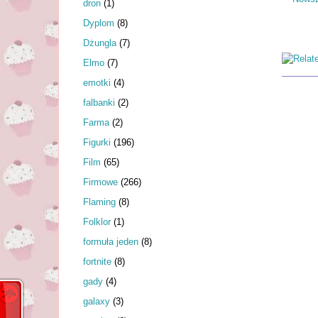
dron
(1)
Dyplom
(8)
Dżungla
(7)
Elmo
(7)
emotki
(4)
falbanki
(2)
Farma
(2)
Figurki
(196)
Film
(65)
Firmowe
(266)
Flaming
(8)
Folklor
(1)
formuła jeden
(8)
fortnite
(8)
gady
(4)
galaxy
(3)