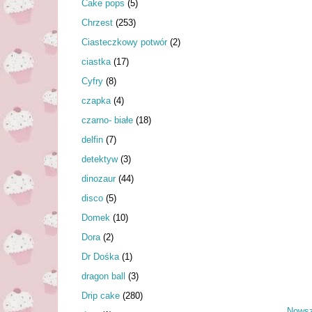
Cake pops
(5)
Chrzest
(253)
Ciasteczkowy potwór
(2)
ciastka
(17)
Cyfry
(8)
czapka
(4)
czarno- białe
(18)
delfin
(7)
detektyw
(3)
dinozaur
(44)
disco
(5)
Domek
(10)
Dora
(2)
Dr Dośka
(1)
dragon ball
(3)
Drip cake
(280)
Nowsz