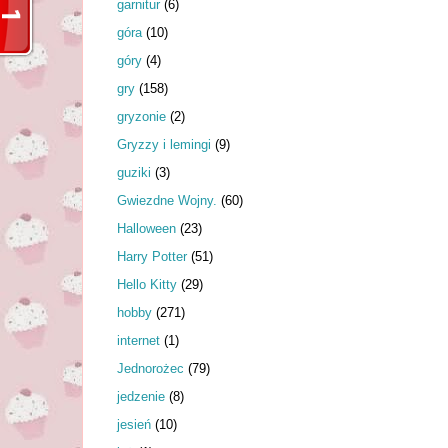
garnitur
(6)
góra
(10)
góry
(4)
gry
(158)
gryzonie
(2)
Gryzzy i lemingi
(9)
guziki
(3)
Gwiezdne Wojny.
(60)
Halloween
(23)
Harry Potter
(51)
Hello Kitty
(29)
hobby
(271)
internet
(1)
Jednorożec
(79)
jedzenie
(8)
jesień
(10)