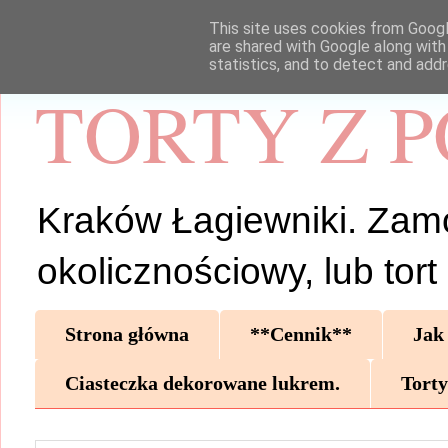
This site uses cookies from Google
are shared with Google along with
statistics, and to detect and add
TORTY Z 
Kraków Łagiewniki. Zamów 
okolicznościowy, lub tor
Strona główna
**Cennik**
Jak
Ciasteczka dekorowane lukrem.
Torty