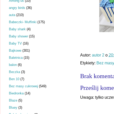
Among us
(10)
angry birds
(36)
auta
(210)
Babeczki- Muffinki
(175)
Baby shark
(4)
Baby shower
(15)
Baby TV
(16)
Bajkowe
(301)
Autor:
autor 2
o
20
Baletnica
(15)
Etykiety:
Bez masy
balon
(6)
Beczka
(3)
Brak komenta
Ben 10
(7)
Bez masy cukrowej
(549)
Prześlij kome
Biedronka
(14)
Uwaga: tylko ucze
Blaze
(5)
Bluey
(3)