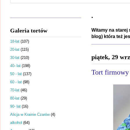
.
Galeria tortów
Witamy na starej 
blog) która też j
18-lat
(107)
20-lat
(115)
piątek, 29 wr
30-lat
(210)
40- lat
(198)
Tort firmowy 
50 - lat
(137)
60 - lat
(98)
70-lat
(46)
80-lat
(29)
90- lat
(16)
Alicja w Krainie Czarów
(4)
alkohol
(64)