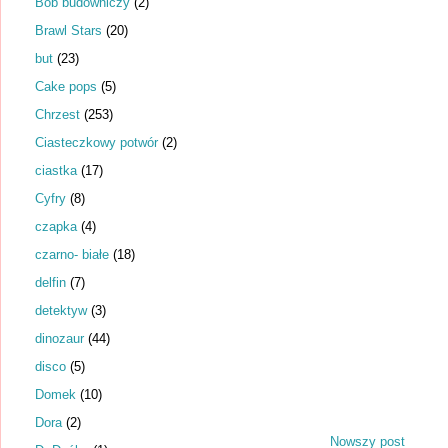
Bob budowniczy
(2)
Brawl Stars
(20)
but
(23)
Cake pops
(5)
Chrzest
(253)
Ciasteczkowy potwór
(2)
ciastka
(17)
Cyfry
(8)
czapka
(4)
czarno- białe
(18)
delfin
(7)
detektyw
(3)
dinozaur
(44)
disco
(5)
Domek
(10)
Dora
(2)
Nowszy post