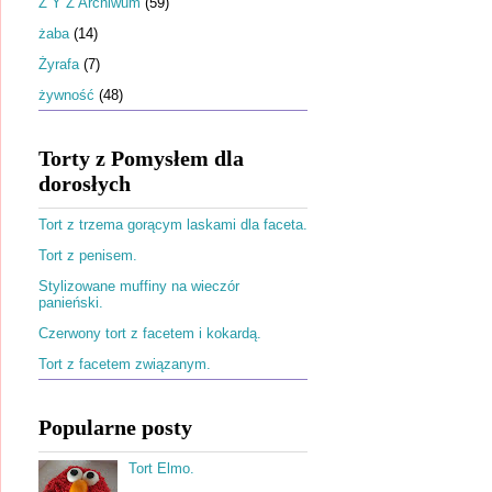
Ż Y Z Archiwum
(59)
żaba
(14)
Żyrafa
(7)
żywność
(48)
Torty z Pomysłem dla
dorosłych
Tort z trzema gorącym laskami dla faceta.
Tort z penisem.
Stylizowane muffiny na wieczór
panieński.
Czerwony tort z facetem i kokardą.
Tort z facetem związanym.
Popularne posty
Tort Elmo.