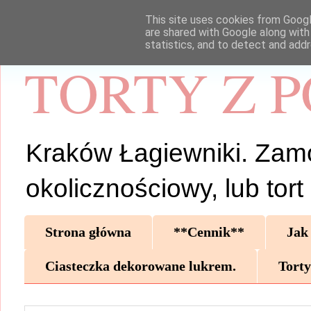
This site uses cookies from Google
are shared with Google along with
statistics, and to detect and add
TORTY Z 
Kraków Łagiewniki. Zamów 
okolicznościowy, lub tor
Strona główna
**Cennik**
Jak
Ciasteczka dekorowane lukrem.
Torty