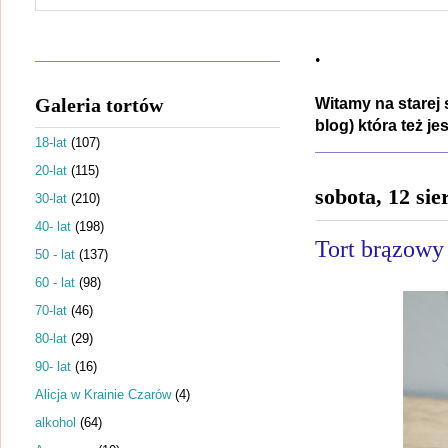
.
Galeria tortów
Witamy na starej 
blog) która też j
18-lat
(107)
20-lat
(115)
sobota, 12 sie
30-lat
(210)
40- lat
(198)
Tort brązowy 
50 - lat
(137)
60 - lat
(98)
70-lat
(46)
80-lat
(29)
90- lat
(16)
Alicja w Krainie Czarów
(4)
alkohol
(64)