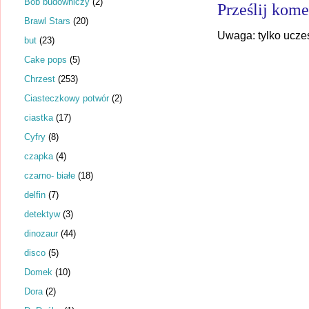
Bob budowniczy
(2)
Prześlij kome
Brawl Stars
(20)
Uwaga: tylko ucze
but
(23)
Cake pops
(5)
Chrzest
(253)
Ciasteczkowy potwór
(2)
ciastka
(17)
Cyfry
(8)
czapka
(4)
czarno- białe
(18)
delfin
(7)
detektyw
(3)
dinozaur
(44)
disco
(5)
Domek
(10)
Dora
(2)