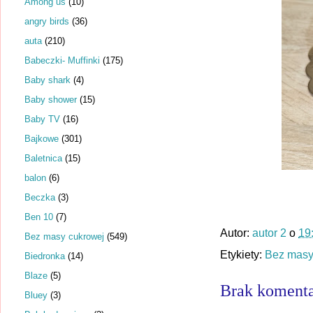
Among us
(10)
angry birds
(36)
auta
(210)
Babeczki- Muffinki
(175)
Baby shark
(4)
Baby shower
(15)
Baby TV
(16)
Bajkowe
(301)
Baletnica
(15)
balon
(6)
Beczka
(3)
Ben 10
(7)
Autor:
autor 2
o
19
Bez masy cukrowej
(549)
Etykiety:
Bez masy
Biedronka
(14)
Blaze
(5)
Brak komenta
Bluey
(3)