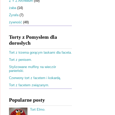
Ż Y Z Archiwum
(59)
żaba
(14)
Żyrafa
(7)
żywność
(48)
Torty z Pomysłem dla
dorosłych
Tort z trzema gorącym laskami dla faceta.
Tort z penisem.
Stylizowane muffiny na wieczór
panieński.
Czerwony tort z facetem i kokardą.
Tort z facetem związanym.
Popularne posty
Tort Elmo.