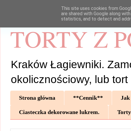
This site uses cookies from Google
are shared with Google along with
statistics, and to detect and add
TORTY Z 
Kraków Łagiewniki. Zamów 
okolicznościowy, lub tor
Strona główna
**Cennik**
Jak
Ciasteczka dekorowane lukrem.
Torty