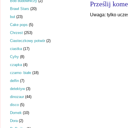
Bob budowniczy
(2)
Prześlij kome
Brawl Stars
(20)
Uwaga: tylko ucze
but
(23)
Cake pops
(5)
Chrzest
(253)
Ciasteczkowy potwór
(2)
ciastka
(17)
Cyfry
(8)
czapka
(4)
czarno- białe
(18)
delfin
(7)
detektyw
(3)
dinozaur
(44)
disco
(5)
Domek
(10)
Dora
(2)