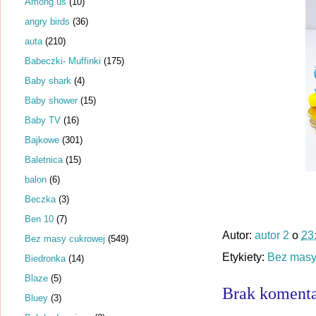
Among us
(10)
angry birds
(36)
auta
(210)
Babeczki- Muffinki
(175)
Baby shark
(4)
Baby shower
(15)
Baby TV
(16)
Bajkowe
(301)
Baletnica
(15)
balon
(6)
Beczka
(3)
Ben 10
(7)
Autor:
autor 2
o
23
Bez masy cukrowej
(549)
Etykiety:
Bez masy
Biedronka
(14)
Blaze
(5)
Brak komenta
Bluey
(3)