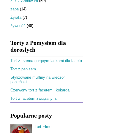
Ż Y Z Archiwum
(59)
żaba
(14)
Żyrafa
(7)
żywność
(48)
Torty z Pomysłem dla
dorosłych
Tort z trzema gorącym laskami dla faceta.
Tort z penisem.
Stylizowane muffiny na wieczór
panieński.
Czerwony tort z facetem i kokardą.
Tort z facetem związanym.
Popularne posty
Tort Elmo.