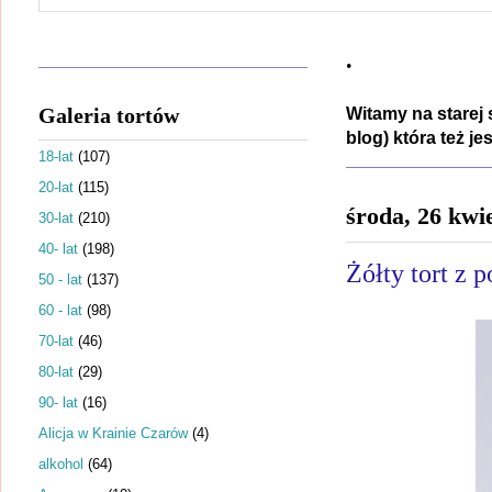
.
Galeria tortów
Witamy na starej 
blog) która też j
18-lat
(107)
20-lat
(115)
środa, 26 kwi
30-lat
(210)
40- lat
(198)
Żółty tort z
50 - lat
(137)
60 - lat
(98)
70-lat
(46)
80-lat
(29)
90- lat
(16)
Alicja w Krainie Czarów
(4)
alkohol
(64)