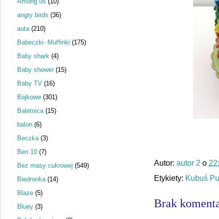
Among us
(10)
angry birds
(36)
auta
(210)
Babeczki- Muffinki
(175)
Baby shark
(4)
Baby shower
(15)
Baby TV
(16)
Bajkowe
(301)
Baletnica
(15)
balon
(6)
Beczka
(3)
Ben 10
(7)
Autor:
autor 2
o
22
Bez masy cukrowej
(549)
Etykiety:
Kubuś Puc
Biedronka
(14)
Blaze
(5)
Brak komenta
Bluey
(3)