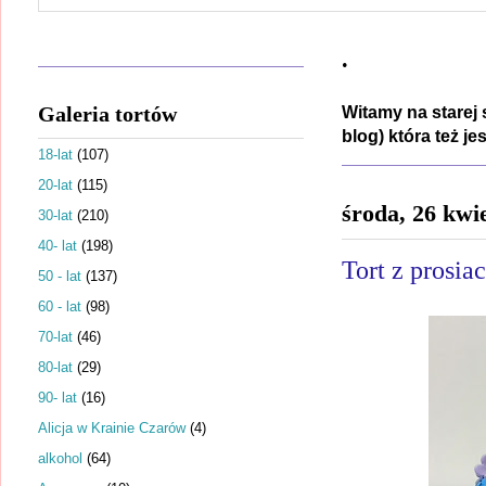
.
Galeria tortów
Witamy na starej 
blog) która też j
18-lat
(107)
20-lat
(115)
środa, 26 kwi
30-lat
(210)
40- lat
(198)
Tort z prosia
50 - lat
(137)
60 - lat
(98)
70-lat
(46)
80-lat
(29)
90- lat
(16)
Alicja w Krainie Czarów
(4)
alkohol
(64)