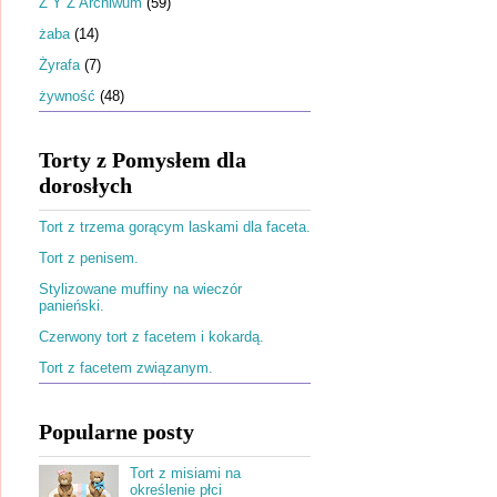
Ż Y Z Archiwum
(59)
żaba
(14)
Żyrafa
(7)
żywność
(48)
Torty z Pomysłem dla
dorosłych
Tort z trzema gorącym laskami dla faceta.
Tort z penisem.
Stylizowane muffiny na wieczór
panieński.
Czerwony tort z facetem i kokardą.
Tort z facetem związanym.
Popularne posty
Tort z misiami na
określenie płci