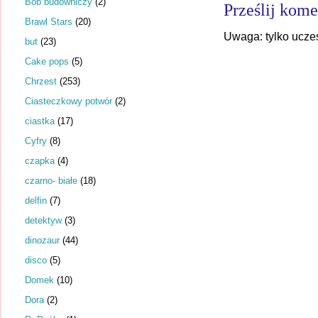
Bob budowniczy
(2)
Prześlij kome
Brawl Stars
(20)
Uwaga: tylko ucze
but
(23)
Cake pops
(5)
Chrzest
(253)
Ciasteczkowy potwór
(2)
ciastka
(17)
Cyfry
(8)
czapka
(4)
czarno- białe
(18)
delfin
(7)
detektyw
(3)
dinozaur
(44)
disco
(5)
Domek
(10)
Dora
(2)