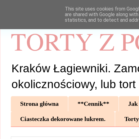
This site uses cookies from Google
are shared with Google along with
statistics, and to detect and add
TORTY Z 
Kraków Łagiewniki. Zamów 
okolicznościowy, lub tor
Strona główna
**Cennik**
Jak
Ciasteczka dekorowane lukrem.
Torty