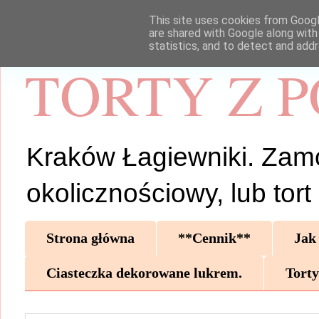
This site uses cookies from Google
are shared with Google along with
statistics, and to detect and add
TORTY Z 
Kraków Łagiewniki. Zamów 
okolicznościowy, lub tor
Strona główna
**Cennik**
Jak
Ciasteczka dekorowane lukrem.
Torty