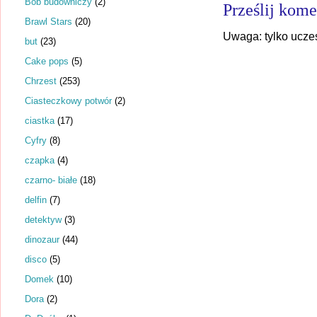
Bob budowniczy
(2)
Prześlij kome
Brawl Stars
(20)
Uwaga: tylko ucze
but
(23)
Cake pops
(5)
Chrzest
(253)
Ciasteczkowy potwór
(2)
ciastka
(17)
Cyfry
(8)
czapka
(4)
czarno- białe
(18)
delfin
(7)
detektyw
(3)
dinozaur
(44)
disco
(5)
Domek
(10)
Dora
(2)