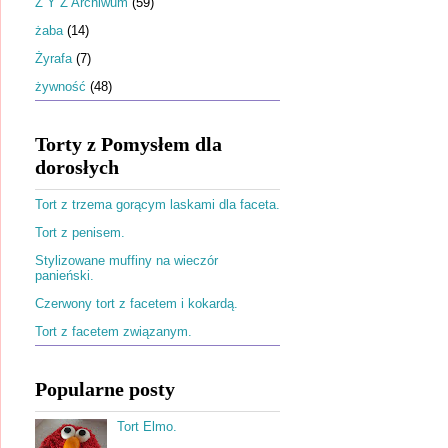
Ż Y Z Archiwum
(59)
żaba
(14)
Żyrafa
(7)
żywność
(48)
Torty z Pomysłem dla
dorosłych
Tort z trzema gorącym laskami dla faceta.
Tort z penisem.
Stylizowane muffiny na wieczór
panieński.
Czerwony tort z facetem i kokardą.
Tort z facetem związanym.
Popularne posty
Tort Elmo.