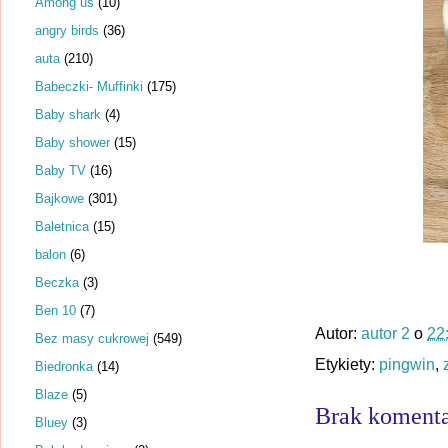
Among us
(10)
angry birds
(36)
auta
(210)
Babeczki- Muffinki
(175)
Baby shark
(4)
Baby shower
(15)
Baby TV
(16)
Bajkowe
(301)
Baletnica
(15)
balon
(6)
Beczka
(3)
Ben 10
(7)
Autor:
autor 2
o
22
Bez masy cukrowej
(549)
Etykiety:
pingwin
,
Biedronka
(14)
Blaze
(5)
Brak komenta
Bluey
(3)