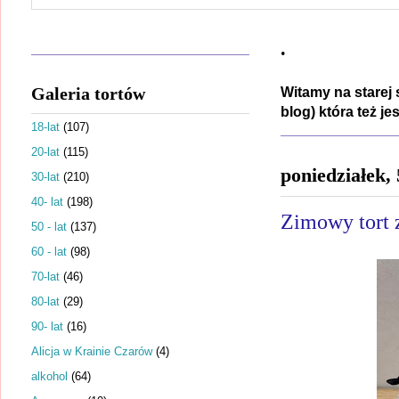
.
Galeria tortów
Witamy na starej 
blog) która też j
18-lat
(107)
20-lat
(115)
poniedziałek,
30-lat
(210)
40- lat
(198)
Zimowy tort z
50 - lat
(137)
60 - lat
(98)
70-lat
(46)
80-lat
(29)
90- lat
(16)
Alicja w Krainie Czarów
(4)
alkohol
(64)