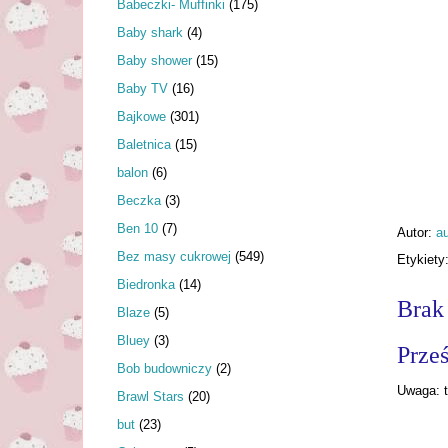
Babeczki- Muffinki
(175)
Baby shark
(4)
Baby shower
(15)
Baby TV
(16)
Bajkowe
(301)
Baletnica
(15)
balon
(6)
Beczka
(3)
Ben 10
(7)
Autor:
au
Bez masy cukrowej
(549)
Etykiety
Biedronka
(14)
Brak
Blaze
(5)
Bluey
(3)
Prześ
Bob budowniczy
(2)
Uwaga: t
Brawl Stars
(20)
but
(23)