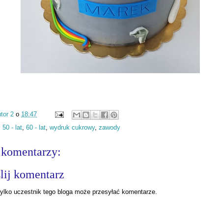
tor 2
o
18:47
:
50 - lat
,
60 - lat
,
wydruk cukrowy
,
zawody
 komentarzy:
lij komentarz
ylko uczestnik tego bloga może przesyłać komentarze.