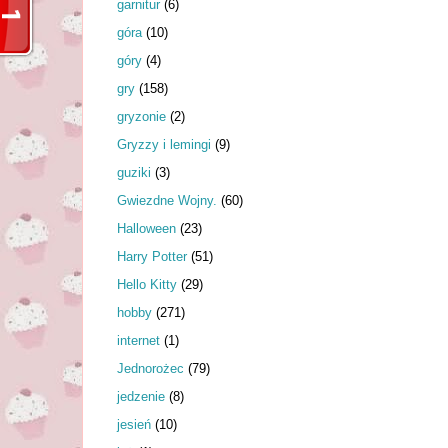
garnitur
(6)
góra
(10)
góry
(4)
gry
(158)
gryzonie
(2)
Gryzzy i lemingi
(9)
guziki
(3)
Gwiezdne Wojny.
(60)
Halloween
(23)
Harry Potter
(51)
Hello Kitty
(29)
hobby
(271)
internet
(1)
Jednorożec
(79)
jedzenie
(8)
jesień
(10)