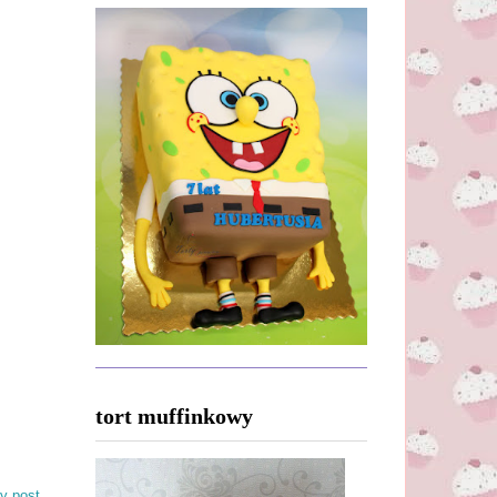
tort muffinkowy
y post