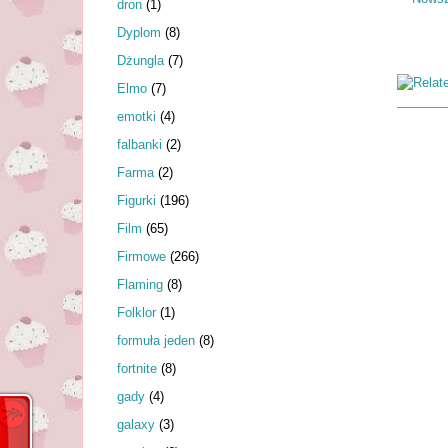
dron
(1)
Dyplom
(8)
Dżungla
(7)
Elmo
(7)
emotki
(4)
falbanki
(2)
Farma
(2)
Figurki
(196)
Film
(65)
Firmowe
(266)
Flaming
(8)
Folklor
(1)
formuła jeden
(8)
fortnite
(8)
gady
(4)
galaxy
(3)