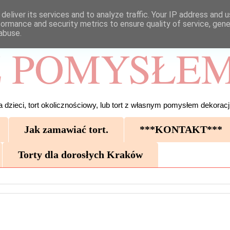
deliver its services and to analyze traffic. Your IP address and 
formance and security metrics to ensure quality of service, gen
abuse.
 POMYSŁEM
 dzieci, tort okolicznościowy, lub tort z własnym pomysłem dekoracji
Jak zamawiać tort.
***KONTAKT***
Torty dla dorosłych Kraków