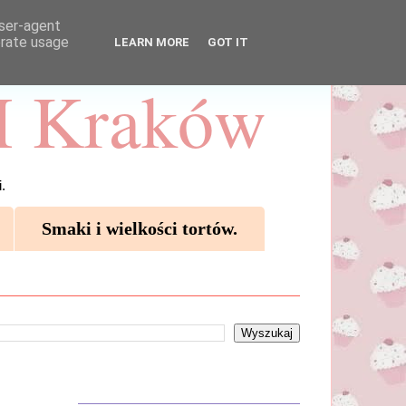
user-agent
erate usage
LEARN MORE
GOT IT
 Kraków
.
Smaki i wielkości tortów.