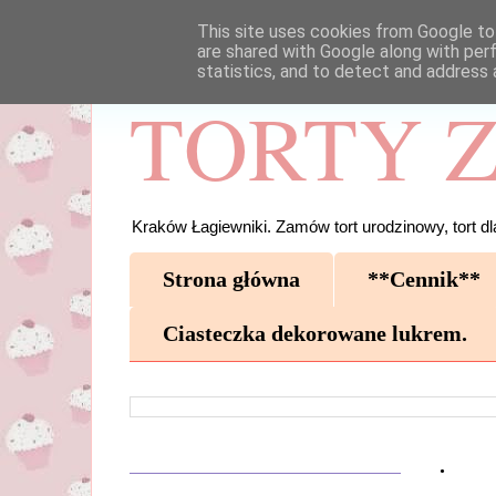
This site uses cookies from Google to 
are shared with Google along with per
statistics, and to detect and address 
TORTY Z
Kraków Łagiewniki. Zamów tort urodzinowy, tort dla
Strona główna
**Cennik**
Ciasteczka dekorowane lukrem.
.