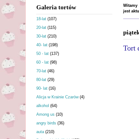
Witamy n
Galeria tortów
jest ak
18-lat
(107)
20-lat
(115)
piąte
30-lat
(210)
40- lat
(198)
Tort 
50 - lat
(137)
60 - lat
(98)
70-lat
(46)
80-lat
(29)
90- lat
(16)
Alicja w Krainie Czarów
(4)
alkohol
(64)
Among us
(10)
angry birds
(36)
auta
(210)