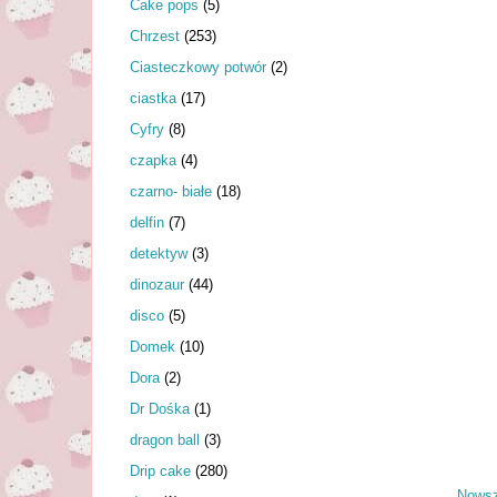
Cake pops
(5)
Chrzest
(253)
Ciasteczkowy potwór
(2)
ciastka
(17)
Cyfry
(8)
czapka
(4)
czarno- białe
(18)
delfin
(7)
detektyw
(3)
dinozaur
(44)
disco
(5)
Domek
(10)
Dora
(2)
Dr Dośka
(1)
dragon ball
(3)
Drip cake
(280)
Nowsz