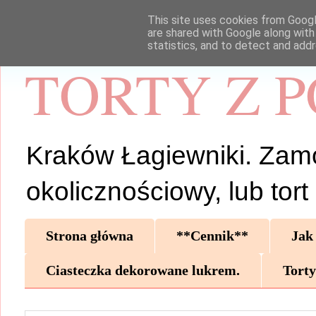
This site uses cookies from Google
are shared with Google along with
statistics, and to detect and add
TORTY Z 
Kraków Łagiewniki. Zamów 
okolicznościowy, lub tor
Strona główna
**Cennik**
Jak
Ciasteczka dekorowane lukrem.
Torty