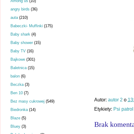
Among us
(10)
angry birds
(36)
auta
(210)
Babeczki- Muffinki
(175)
Baby shark
(4)
Baby shower
(15)
Baby TV
(16)
Bajkowe
(301)
Baletnica
(15)
balon
(6)
Beczka
(3)
Ben 10
(7)
Autor:
autor 2
o
13
Bez masy cukrowej
(549)
Etykiety:
Psi patrol
Biedronka
(14)
Blaze
(5)
Brak komenta
Bluey
(3)