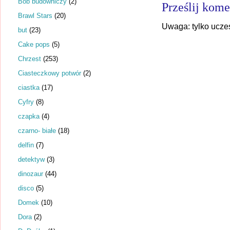
Bob budowniczy
(2)
Prześlij kome
Brawl Stars
(20)
Uwaga: tylko ucze
but
(23)
Cake pops
(5)
Chrzest
(253)
Ciasteczkowy potwór
(2)
ciastka
(17)
Cyfry
(8)
czapka
(4)
czarno- białe
(18)
delfin
(7)
detektyw
(3)
dinozaur
(44)
disco
(5)
Domek
(10)
Dora
(2)