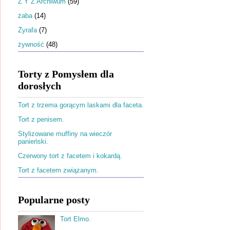
Ż Y Z Archiwum
(59)
żaba
(14)
Żyrafa
(7)
żywność
(48)
Torty z Pomysłem dla
dorosłych
Tort z trzema gorącym laskami dla faceta.
Tort z penisem.
Stylizowane muffiny na wieczór
panieński.
Czerwony tort z facetem i kokardą.
Tort z facetem związanym.
Popularne posty
Tort Elmo.