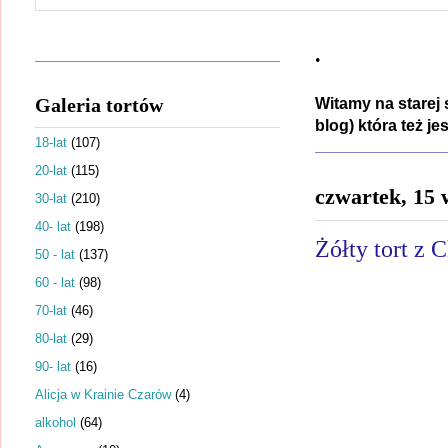
.
Galeria tortów
Witamy na starej 
blog) która też j
18-lat
(107)
20-lat
(115)
czwartek, 15 
30-lat
(210)
40- lat
(198)
Żółty tort z C
50 - lat
(137)
60 - lat
(98)
70-lat
(46)
80-lat
(29)
90- lat
(16)
Alicja w Krainie Czarów
(4)
alkohol
(64)