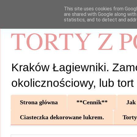
This site uses cookies from Google
are shared with Google along with
statistics, and to detect and add
TORTY Z 
Kraków Łagiewniki. Zamów 
okolicznościowy, lub tor
Strona główna
**Cennik**
Jak
Ciasteczka dekorowane lukrem.
Torty