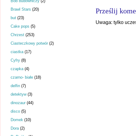
Bob budowniczy
(2)
Brawl Stars
(20)
Prześlij kome
but
(23)
Uwaga: tylko ucze
Cake pops
(5)
Chrzest
(253)
Ciasteczkowy potwór
(2)
ciastka
(17)
Cyfry
(8)
czapka
(4)
czarno- białe
(18)
delfin
(7)
detektyw
(3)
dinozaur
(44)
disco
(5)
Domek
(10)
Dora
(2)