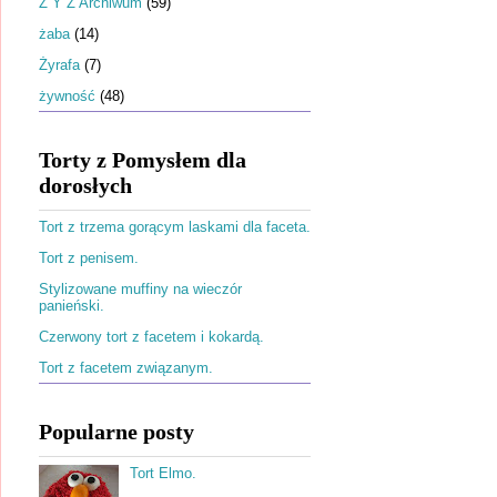
Ż Y Z Archiwum
(59)
żaba
(14)
Żyrafa
(7)
żywność
(48)
Torty z Pomysłem dla
dorosłych
Tort z trzema gorącym laskami dla faceta.
Tort z penisem.
Stylizowane muffiny na wieczór
panieński.
Czerwony tort z facetem i kokardą.
Tort z facetem związanym.
Popularne posty
Tort Elmo.