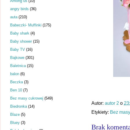
Among us
(10)
angry birds
(36)
auta
(210)
Babeczki- Muffinki
(175)
Baby shark
(4)
Baby shower
(15)
Baby TV
(16)
Bajkowe
(301)
Baletnica
(15)
balon
(6)
Beczka
(3)
Ben 10
(7)
Bez masy cukrowej
(549)
Autor:
autor 2
o
23
Biedronka
(14)
Etykiety:
Bez masy
Blaze
(5)
Bluey
(3)
Brak komenta