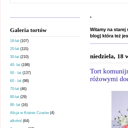
.
Galeria tortów
Witamy na starej 
blog) która też j
18-lat
(107)
20-lat
(115)
niedziela, 18
30-lat
(210)
40- lat
(198)
Tort komunij
50 - lat
(137)
różowymi do
60 - lat
(98)
70-lat
(46)
80-lat
(29)
90- lat
(16)
Alicja w Krainie Czarów
(4)
alkohol
(64)