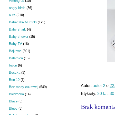
Among us
(10)
angry birds
(36)
auta
(210)
Babeczki- Muffinki
(175)
Baby shark
(4)
Baby shower
(15)
Baby TV
(16)
Bajkowe
(301)
Baletnica
(15)
balon
(6)
Beczka
(3)
Ben 10
(7)
Autor:
autor 2
o
22
Bez masy cukrowej
(549)
Etykiety:
20-lat
,
30-
Biedronka
(14)
Blaze
(5)
Brak komenta
Bluey
(3)