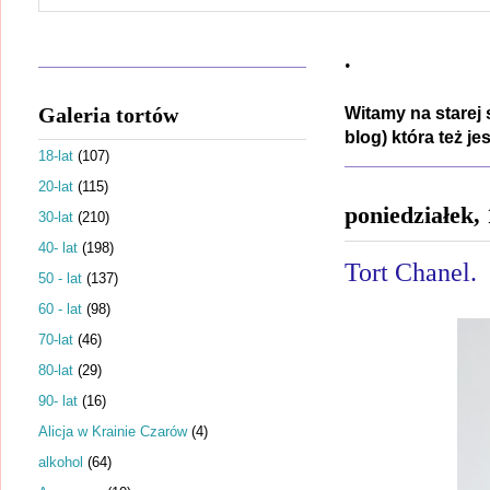
.
Galeria tortów
Witamy na starej 
blog) która też j
18-lat
(107)
20-lat
(115)
poniedziałek,
30-lat
(210)
40- lat
(198)
Tort Chanel.
50 - lat
(137)
60 - lat
(98)
70-lat
(46)
80-lat
(29)
90- lat
(16)
Alicja w Krainie Czarów
(4)
alkohol
(64)