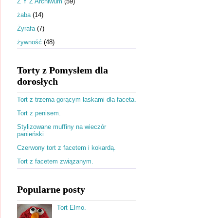
Ż Y Z Archiwum
(59)
żaba
(14)
Żyrafa
(7)
żywność
(48)
Torty z Pomysłem dla
dorosłych
Tort z trzema gorącym laskami dla faceta.
Tort z penisem.
Stylizowane muffiny na wieczór
panieński.
Czerwony tort z facetem i kokardą.
Tort z facetem związanym.
Popularne posty
Tort Elmo.