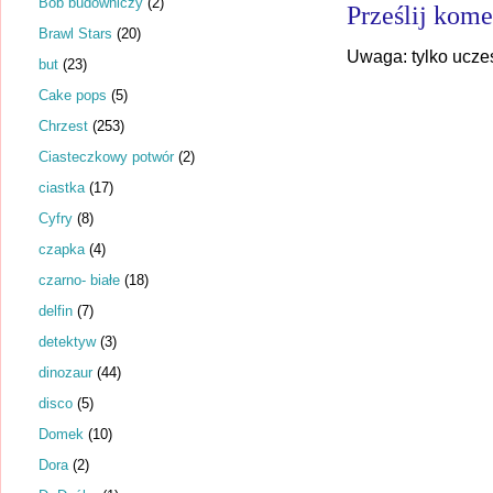
Bob budowniczy
(2)
Prześlij kome
Brawl Stars
(20)
Uwaga: tylko ucze
but
(23)
Cake pops
(5)
Chrzest
(253)
Ciasteczkowy potwór
(2)
ciastka
(17)
Cyfry
(8)
czapka
(4)
czarno- białe
(18)
delfin
(7)
detektyw
(3)
dinozaur
(44)
disco
(5)
Domek
(10)
Dora
(2)