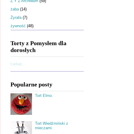
Ż Y Z Archiwum
(59)
żaba
(14)
Żyrafa
(7)
żywność
(48)
Torty z Pomysłem dla
dorosłych
Ładuję...
Popularne posty
Tort Elmo.
Tort Wiedźmiński z
mieczami.