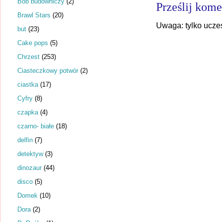
Bob budowniczy
(2)
Prześlij kome
Brawl Stars
(20)
Uwaga: tylko ucze
but
(23)
Cake pops
(5)
Chrzest
(253)
Ciasteczkowy potwór
(2)
ciastka
(17)
Cyfry
(8)
czapka
(4)
czarno- białe
(18)
delfin
(7)
detektyw
(3)
dinozaur
(44)
disco
(5)
Domek
(10)
Dora
(2)