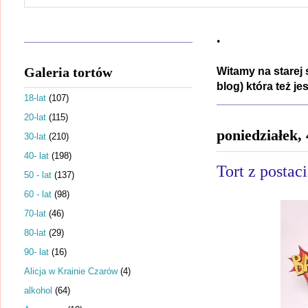
.
Galeria tortów
Witamy na starej 
blog) która też j
18-lat
(107)
20-lat
(115)
poniedziałek,
30-lat
(210)
40- lat
(198)
Tort z postac
50 - lat
(137)
60 - lat
(98)
70-lat
(46)
80-lat
(29)
90- lat
(16)
Alicja w Krainie Czarów
(4)
alkohol
(64)