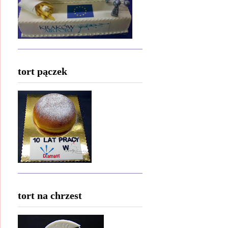
tort pączek
tort na chrzest