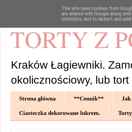
This site uses cookies from Google
are shared with Google along with
statistics, and to detect and add
TORTY Z 
Kraków Łagiewniki. Zamów 
okolicznościowy, lub tor
Strona główna
**Cennik**
Jak
Ciasteczka dekorowane lukrem.
Torty