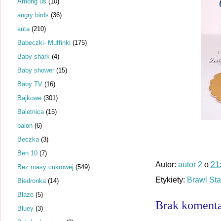
Among us
(10)
angry birds
(36)
auta
(210)
Babeczki- Muffinki
(175)
Baby shark
(4)
Baby shower
(15)
Baby TV
(16)
Bajkowe
(301)
Baletnica
(15)
balon
(6)
Beczka
(3)
Ben 10
(7)
Autor:
autor 2
o
21
Bez masy cukrowej
(549)
Etykiety:
Brawl Sta
Biedronka
(14)
Blaze
(5)
Brak komenta
Bluey
(3)