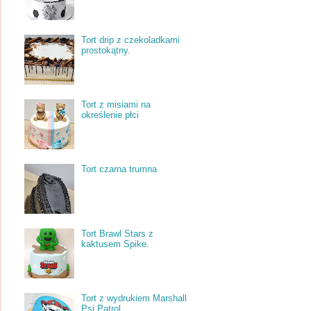
Tort drip z czekoladkami
prostokątny.
Tort z misiami na
określenie płci
Tort czarna trumna
Tort Brawl Stars z
kaktusem Spike.
Tort z wydrukiem Marshall
Psi Patrol.