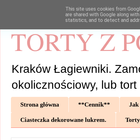
This site uses cookies from Google
are shared with Google along with
statistics, and to detect and add
TORTY Z 
Kraków Łagiewniki. Zamów 
okolicznościowy, lub tor
Strona główna
**Cennik**
Jak
Ciasteczka dekorowane lukrem.
Torty