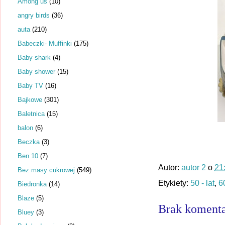
Among us
(10)
angry birds
(36)
auta
(210)
Babeczki- Muffinki
(175)
Baby shark
(4)
Baby shower
(15)
Baby TV
(16)
Bajkowe
(301)
Baletnica
(15)
balon
(6)
Beczka
(3)
Ben 10
(7)
Autor:
autor 2
o
21
Bez masy cukrowej
(549)
Etykiety:
50 - lat
,
60
Biedronka
(14)
Blaze
(5)
Brak komenta
Bluey
(3)