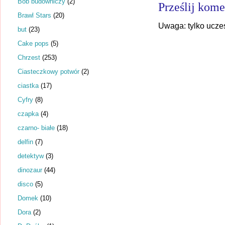
Bob budowniczy
(2)
Prześlij kome
Brawl Stars
(20)
Uwaga: tylko ucze
but
(23)
Cake pops
(5)
Chrzest
(253)
Ciasteczkowy potwór
(2)
ciastka
(17)
Cyfry
(8)
czapka
(4)
czarno- białe
(18)
delfin
(7)
detektyw
(3)
dinozaur
(44)
disco
(5)
Domek
(10)
Dora
(2)