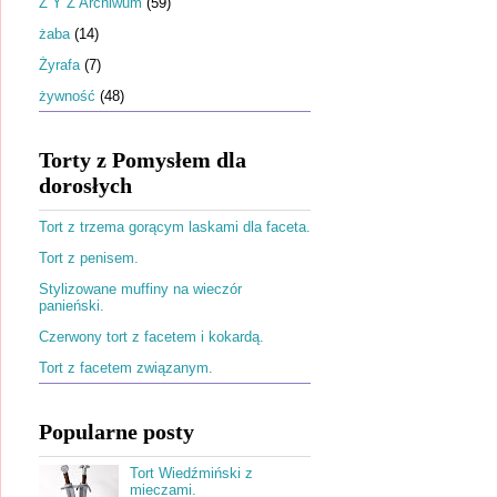
Ż Y Z Archiwum
(59)
żaba
(14)
Żyrafa
(7)
żywność
(48)
Torty z Pomysłem dla
dorosłych
Tort z trzema gorącym laskami dla faceta.
Tort z penisem.
Stylizowane muffiny na wieczór
panieński.
Czerwony tort z facetem i kokardą.
Tort z facetem związanym.
Popularne posty
Tort Wiedźmiński z
mieczami.