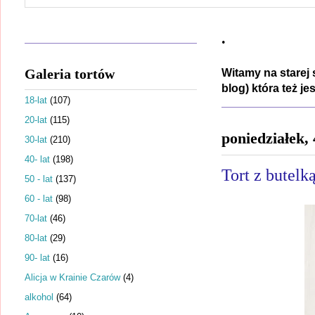
.
Galeria tortów
Witamy na starej 
blog) która też j
18-lat
(107)
20-lat
(115)
poniedziałek,
30-lat
(210)
40- lat
(198)
Tort z butelk
50 - lat
(137)
60 - lat
(98)
70-lat
(46)
80-lat
(29)
90- lat
(16)
Alicja w Krainie Czarów
(4)
alkohol
(64)