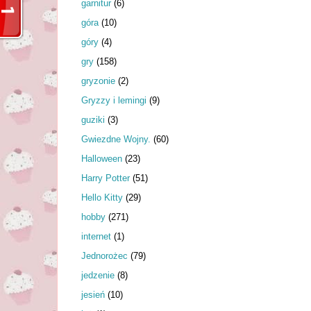
garnitur
(6)
góra
(10)
góry
(4)
gry
(158)
gryzonie
(2)
Gryzzy i lemingi
(9)
guziki
(3)
Gwiezdne Wojny.
(60)
Halloween
(23)
Harry Potter
(51)
Hello Kitty
(29)
hobby
(271)
internet
(1)
Jednorożec
(79)
jedzenie
(8)
jesień
(10)