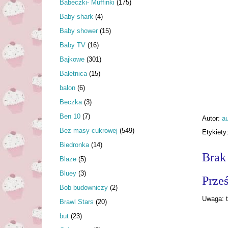
Babeczki- Muffinki
(175)
Baby shark
(4)
Baby shower
(15)
Baby TV
(16)
Bajkowe
(301)
Baletnica
(15)
balon
(6)
Beczka
(3)
Ben 10
(7)
Autor:
au
Bez masy cukrowej
(549)
Etykiety
Biedronka
(14)
Brak
Blaze
(5)
Bluey
(3)
Prześ
Bob budowniczy
(2)
Uwaga: t
Brawl Stars
(20)
but
(23)