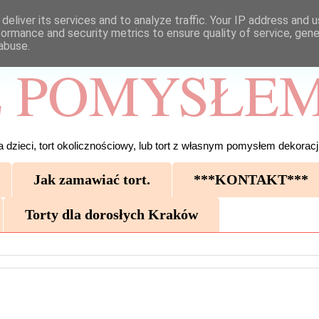
deliver its services and to analyze traffic. Your IP address and 
formance and security metrics to ensure quality of service, gen
abuse.
 POMYSŁEM
 dzieci, tort okolicznościowy, lub tort z własnym pomysłem dekoracji
Jak zamawiać tort.
***KONTAKT***
Torty dla dorosłych Kraków