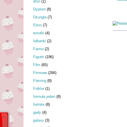
dron
(1)
Dyplom
(8)
Dżungla
(7)
Elmo
(7)
emotki
(4)
falbanki
(2)
Farma
(2)
Figurki
(196)
Film
(65)
Firmowe
(266)
Flaming
(8)
Folklor
(1)
formuła jeden
(8)
fortnite
(8)
gady
(4)
galaxy
(3)