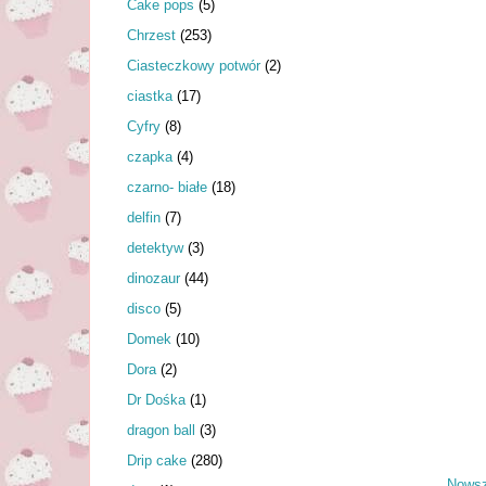
Cake pops
(5)
Chrzest
(253)
Ciasteczkowy potwór
(2)
ciastka
(17)
Cyfry
(8)
czapka
(4)
czarno- białe
(18)
delfin
(7)
detektyw
(3)
dinozaur
(44)
disco
(5)
Domek
(10)
Dora
(2)
Dr Dośka
(1)
dragon ball
(3)
Drip cake
(280)
Nowsz