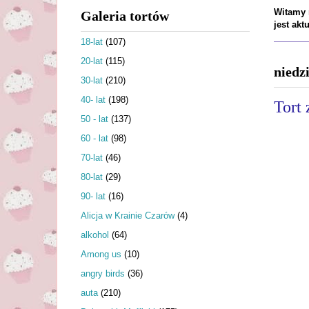
Witamy n
Galeria tortów
jest ak
18-lat
(107)
20-lat
(115)
niedz
30-lat
(210)
40- lat
(198)
Tort
50 - lat
(137)
60 - lat
(98)
70-lat
(46)
80-lat
(29)
90- lat
(16)
Alicja w Krainie Czarów
(4)
alkohol
(64)
Among us
(10)
angry birds
(36)
auta
(210)