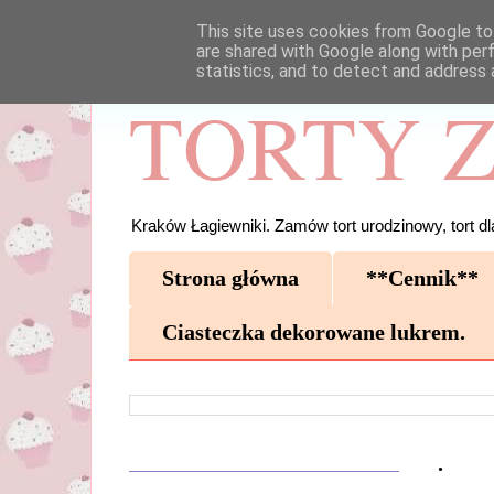
This site uses cookies from Google to 
are shared with Google along with per
statistics, and to detect and address 
TORTY Z
Kraków Łagiewniki. Zamów tort urodzinowy, tort dla
Strona główna
**Cennik**
Ciasteczka dekorowane lukrem.
.