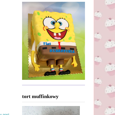
tort muffinkowy
y post