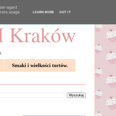
user-agent
erate usage
LEARN MORE
GOT IT
 Kraków
.
Smaki i wielkości tortów.