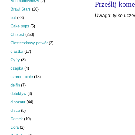
Bob budowniczy
(2)
Prześlij kome
Brawl Stars
(20)
Uwaga: tylko ucze
but
(23)
Cake pops
(5)
Chrzest
(253)
Ciasteczkowy potwór
(2)
ciastka
(17)
Cyfry
(8)
czapka
(4)
czarno- białe
(18)
delfin
(7)
detektyw
(3)
dinozaur
(44)
disco
(5)
Domek
(10)
Dora
(2)