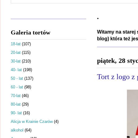
.
Galeria tortów
Witamy na starej 
blog) która też j
18-lat
(107)
20-lat
(115)
piątek, 28 sty
30-lat
(210)
40- lat
(198)
Tort z logo z
50 - lat
(137)
60 - lat
(98)
70-lat
(46)
80-lat
(29)
90- lat
(16)
Alicja w Krainie Czarów
(4)
alkohol
(64)