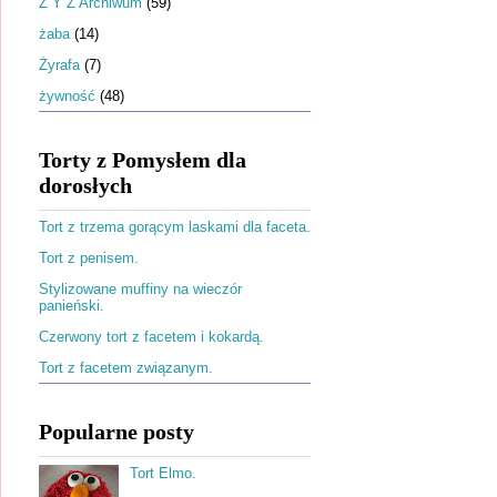
Ż Y Z Archiwum
(59)
żaba
(14)
Żyrafa
(7)
żywność
(48)
Torty z Pomysłem dla
dorosłych
Tort z trzema gorącym laskami dla faceta.
Tort z penisem.
Stylizowane muffiny na wieczór
panieński.
Czerwony tort z facetem i kokardą.
Tort z facetem związanym.
Popularne posty
Tort Elmo.