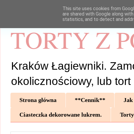
This site uses cookies from Google
are shared with Google along with
statistics, and to detect and add
TORTY Z 
Kraków Łagiewniki. Zamów 
okolicznościowy, lub tor
Strona główna
**Cennik**
Jak
Ciasteczka dekorowane lukrem.
Torty