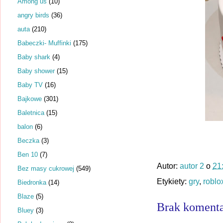
Among us
(10)
angry birds
(36)
auta
(210)
Babeczki- Muffinki
(175)
Baby shark
(4)
Baby shower
(15)
Baby TV
(16)
Bajkowe
(301)
Baletnica
(15)
balon
(6)
Beczka
(3)
Ben 10
(7)
Autor:
autor 2
o
21
Bez masy cukrowej
(549)
Etykiety:
gry
,
roblo
Biedronka
(14)
Blaze
(5)
Brak komenta
Bluey
(3)