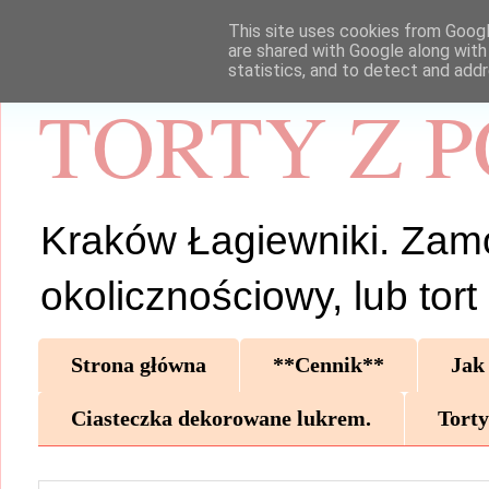
This site uses cookies from Google
are shared with Google along with
statistics, and to detect and add
TORTY Z 
Kraków Łagiewniki. Zamów 
okolicznościowy, lub tor
Strona główna
**Cennik**
Jak
Ciasteczka dekorowane lukrem.
Torty