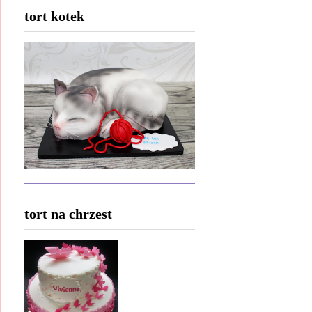
tort kotek
tort na chrzest