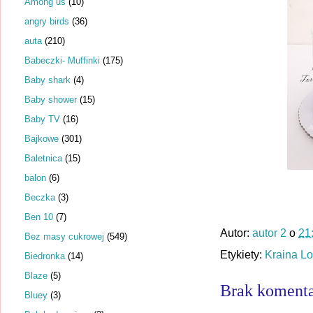
Among us
(10)
angry birds
(36)
auta
(210)
Babeczki- Muffinki
(175)
Baby shark
(4)
Baby shower
(15)
Baby TV
(16)
Bajkowe
(301)
Baletnica
(15)
balon
(6)
Beczka
(3)
Ben 10
(7)
Autor:
autor 2
o
21
Bez masy cukrowej
(549)
Etykiety:
Kraina L
Biedronka
(14)
Blaze
(5)
Brak komenta
Bluey
(3)