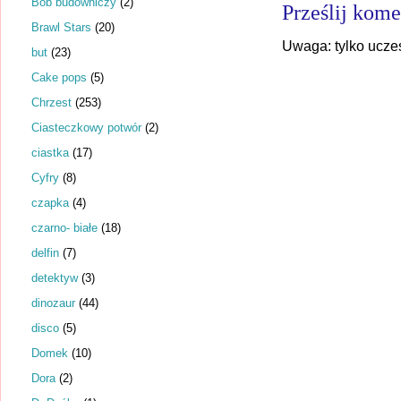
Bob budowniczy
(2)
Prześlij kome
Brawl Stars
(20)
Uwaga: tylko ucze
but
(23)
Cake pops
(5)
Chrzest
(253)
Ciasteczkowy potwór
(2)
ciastka
(17)
Cyfry
(8)
czapka
(4)
czarno- białe
(18)
delfin
(7)
detektyw
(3)
dinozaur
(44)
disco
(5)
Domek
(10)
Dora
(2)