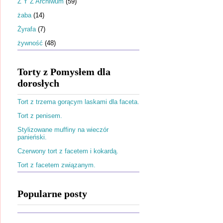
Ż Y Z Archiwum
(59)
żaba
(14)
Żyrafa
(7)
żywność
(48)
Torty z Pomysłem dla
dorosłych
Tort z trzema gorącym laskami dla faceta.
Tort z penisem.
Stylizowane muffiny na wieczór
panieński.
Czerwony tort z facetem i kokardą.
Tort z facetem związanym.
Popularne posty