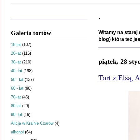
.
Galeria tortów
Witamy na starej 
blog) która też j
18-lat
(107)
20-lat
(115)
piątek, 28 sty
30-lat
(210)
40- lat
(198)
Tort z Elsą, 
50 - lat
(137)
60 - lat
(98)
70-lat
(46)
80-lat
(29)
90- lat
(16)
Alicja w Krainie Czarów
(4)
alkohol
(64)