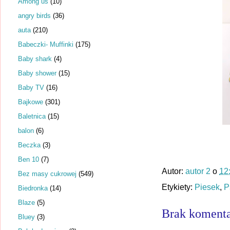
Among us
(10)
angry birds
(36)
auta
(210)
Babeczki- Muffinki
(175)
Baby shark
(4)
Baby shower
(15)
Baby TV
(16)
Bajkowe
(301)
Baletnica
(15)
balon
(6)
Beczka
(3)
Ben 10
(7)
Autor:
autor 2
o
12
Bez masy cukrowej
(549)
Etykiety:
Piesek
,
P
Biedronka
(14)
Blaze
(5)
Brak komenta
Bluey
(3)