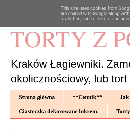
This site uses cookies from Google
are shared with Google along with
statistics, and to detect and add
TORTY Z 
Kraków Łagiewniki. Zamów 
okolicznościowy, lub tor
Strona główna
**Cennik**
Jak
Ciasteczka dekorowane lukrem.
Torty