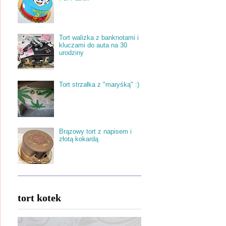
Tort walizka z banknotami i
kluczami do auta na 30
urodziny
Tort strzałka z "maryśką" :)
Brązowy tort z napisem i
złotą kokardą
tort kotek