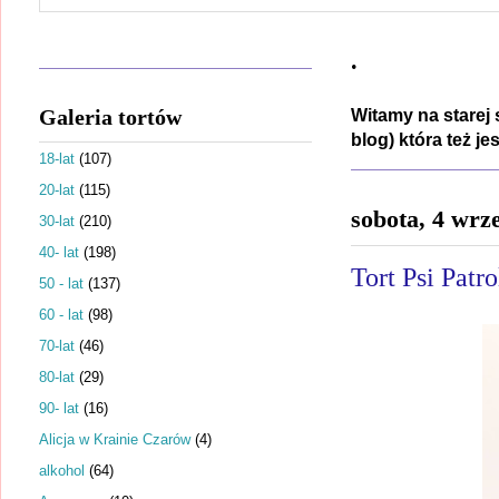
.
Galeria tortów
Witamy na starej 
blog) która też j
18-lat
(107)
20-lat
(115)
sobota, 4 wrz
30-lat
(210)
40- lat
(198)
Tort Psi Patr
50 - lat
(137)
60 - lat
(98)
70-lat
(46)
80-lat
(29)
90- lat
(16)
Alicja w Krainie Czarów
(4)
alkohol
(64)