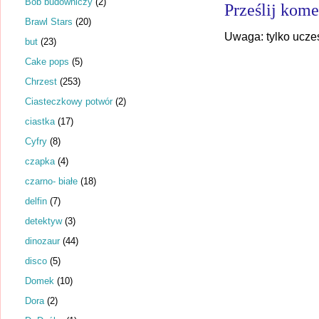
Bob budowniczy
(2)
Prześlij kome
Brawl Stars
(20)
Uwaga: tylko ucze
but
(23)
Cake pops
(5)
Chrzest
(253)
Ciasteczkowy potwór
(2)
ciastka
(17)
Cyfry
(8)
czapka
(4)
czarno- białe
(18)
delfin
(7)
detektyw
(3)
dinozaur
(44)
disco
(5)
Domek
(10)
Dora
(2)