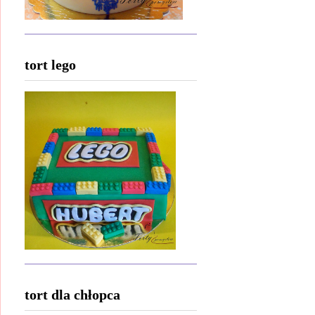
tort lego
tort dla chłopca