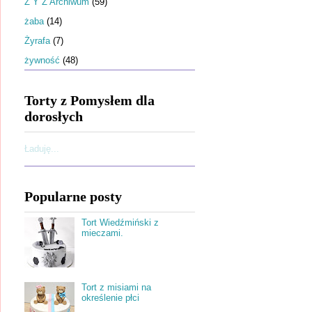
Ż Y Z Archiwum
(59)
żaba
(14)
Żyrafa
(7)
żywność
(48)
Torty z Pomysłem dla
dorosłych
Ładuję...
Popularne posty
Tort Wiedźmiński z
mieczami.
Tort z misiami na
określenie płci