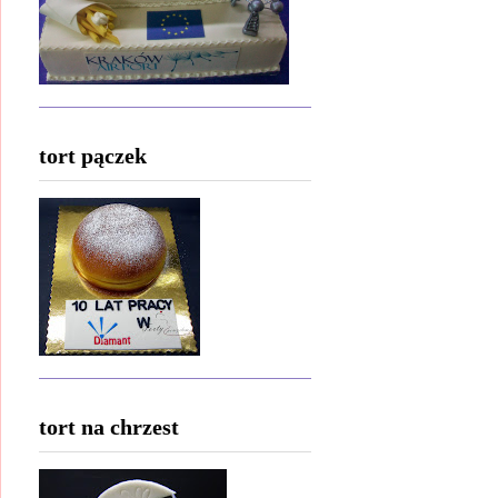
tort pączek
tort na chrzest