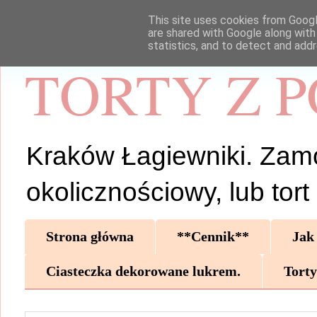
This site uses cookies from Google
are shared with Google along with
statistics, and to detect and add
TORTY Z 
Kraków Łagiewniki. Zamów 
okolicznościowy, lub tor
Strona główna
**Cennik**
Jak
Ciasteczka dekorowane lukrem.
Torty