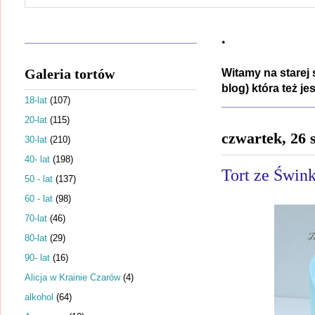
.
Galeria tortów
Witamy na starej 
blog) która też j
18-lat
(107)
20-lat
(115)
czwartek, 26 
30-lat
(210)
40- lat
(198)
Tort ze Świn
50 - lat
(137)
60 - lat
(98)
70-lat
(46)
80-lat
(29)
90- lat
(16)
Alicja w Krainie Czarów
(4)
alkohol
(64)