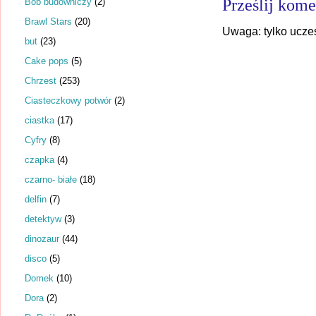
Prześlij kome
Bob budowniczy
(2)
Brawl Stars
(20)
Uwaga: tylko ucze
but
(23)
Cake pops
(5)
Chrzest
(253)
Ciasteczkowy potwór
(2)
ciastka
(17)
Cyfry
(8)
czapka
(4)
czarno- białe
(18)
delfin
(7)
detektyw
(3)
dinozaur
(44)
disco
(5)
Domek
(10)
Dora
(2)