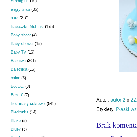
Among us
(10)
angry birds
(36)
auta
(210)
Babeczki- Muffinki
(175)
Baby shark
(4)
Baby shower
(15)
Baby TV
(16)
Bajkowe
(301)
Baletnica
(15)
balon
(6)
Beczka
(3)
Ben 10
(7)
Autor:
autor 2
o
22
Bez masy cukrowej
(549)
Etykiety:
Płaski wz
Biedronka
(14)
Blaze
(5)
Brak komenta
Bluey
(3)