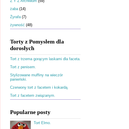
Ż Y Z Archiwum
(59)
żaba
(14)
Żyrafa
(7)
żywność
(48)
Torty z Pomysłem dla
dorosłych
Tort z trzema gorącym laskami dla faceta.
Tort z penisem.
Stylizowane muffiny na wieczór
panieński.
Czerwony tort z facetem i kokardą.
Tort z facetem związanym.
Popularne posty
Tort Elmo.