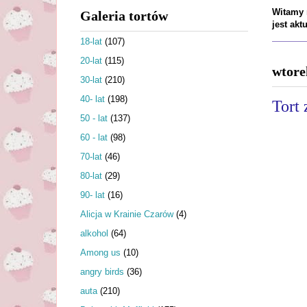
Witamy n
Galeria tortów
jest ak
18-lat
(107)
20-lat
(115)
wtore
30-lat
(210)
40- lat
(198)
Tort
50 - lat
(137)
60 - lat
(98)
70-lat
(46)
80-lat
(29)
90- lat
(16)
Alicja w Krainie Czarów
(4)
alkohol
(64)
Among us
(10)
angry birds
(36)
auta
(210)