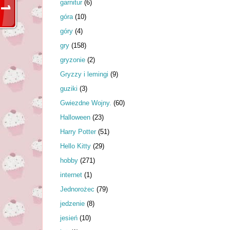
garnitur
(6)
góra
(10)
góry
(4)
gry
(158)
gryzonie
(2)
Gryzzy i lemingi
(9)
guziki
(3)
Gwiezdne Wojny.
(60)
Halloween
(23)
Harry Potter
(51)
Hello Kitty
(29)
hobby
(271)
internet
(1)
Jednorożec
(79)
jedzenie
(8)
jesień
(10)