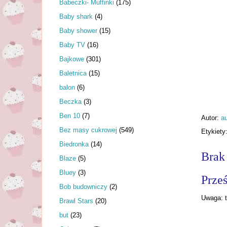
Babeczki- Muffinki
(175)
Baby shark
(4)
Baby shower
(15)
Baby TV
(16)
Bajkowe
(301)
Baletnica
(15)
balon
(6)
Beczka
(3)
Ben 10
(7)
Autor:
au
Bez masy cukrowej
(549)
Etykiety
Biedronka
(14)
Brak
Blaze
(5)
Bluey
(3)
Prześ
Bob budowniczy
(2)
Uwaga: t
Brawl Stars
(20)
but
(23)