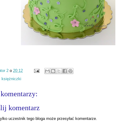
tor 2
o
20:12
:
księżniczki
 komentarzy:
lij komentarz
ylko uczestnik tego bloga może przesyłać komentarze.