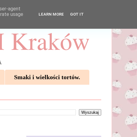
user-agent
erate usage
LEARN MORE
GOT IT
 Kraków
.
Smaki i wielkości tortów.