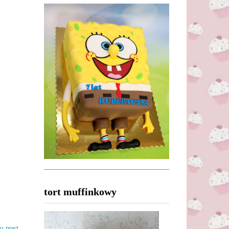
tort muffinkowy
y post