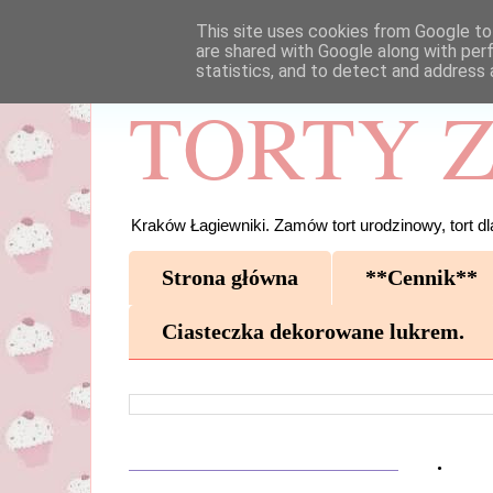
This site uses cookies from Google to 
are shared with Google along with per
statistics, and to detect and address 
TORTY Z
Kraków Łagiewniki. Zamów tort urodzinowy, tort dla
Strona główna
**Cennik**
Ciasteczka dekorowane lukrem.
.