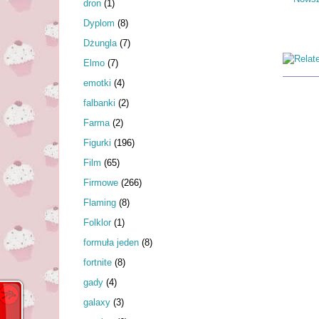
dron
(1)
Dyplom
(8)
Dżungla
(7)
Elmo
(7)
emotki
(4)
falbanki
(2)
Farma
(2)
Figurki
(196)
Film
(65)
Firmowe
(266)
Flaming
(8)
Folklor
(1)
formuła jeden
(8)
fortnite
(8)
gady
(4)
galaxy
(3)