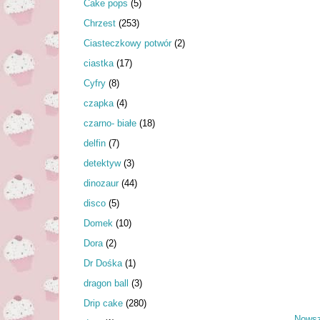
Cake pops
(5)
Chrzest
(253)
Ciasteczkowy potwór
(2)
ciastka
(17)
Cyfry
(8)
czapka
(4)
czarno- białe
(18)
delfin
(7)
detektyw
(3)
dinozaur
(44)
disco
(5)
Domek
(10)
Dora
(2)
Dr Dośka
(1)
dragon ball
(3)
Drip cake
(280)
Nowsz