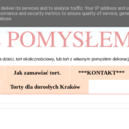
deliver its services and to analyze traffic. Your IP address and 
formance and security metrics to ensure quality of service, gen
abuse.
 POMYSŁEM
 dzieci, tort okolicznościowy, lub tort z własnym pomysłem dekoracji
Jak zamawiać tort.
***KONTAKT***
Torty dla dorosłych Kraków