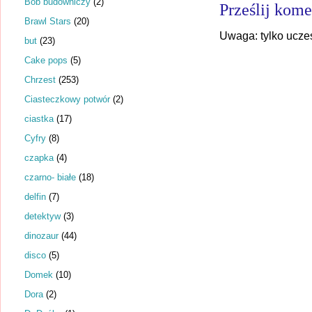
Bob budowniczy
(2)
Prześlij kome
Brawl Stars
(20)
Uwaga: tylko ucze
but
(23)
Cake pops
(5)
Chrzest
(253)
Ciasteczkowy potwór
(2)
ciastka
(17)
Cyfry
(8)
czapka
(4)
czarno- białe
(18)
delfin
(7)
detektyw
(3)
dinozaur
(44)
disco
(5)
Domek
(10)
Dora
(2)