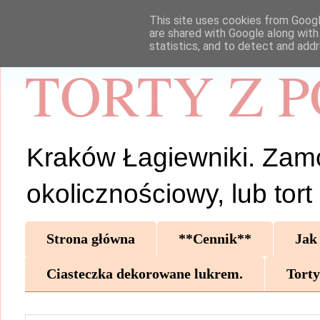
This site uses cookies from Google
are shared with Google along with
statistics, and to detect and add
TORTY Z 
Kraków Łagiewniki. Zamów 
okolicznościowy, lub tor
Strona główna
**Cennik**
Jak
Ciasteczka dekorowane lukrem.
Torty