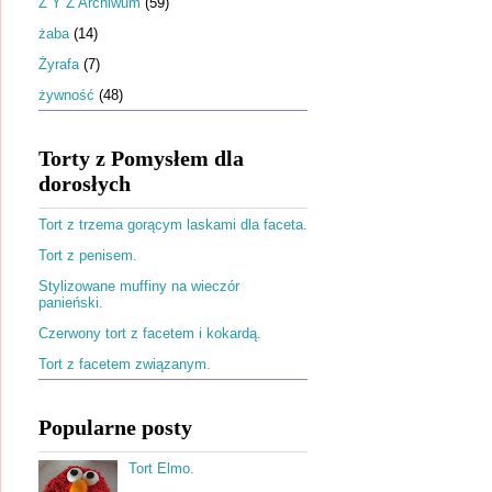
Ż Y Z Archiwum
(59)
żaba
(14)
Żyrafa
(7)
żywność
(48)
Torty z Pomysłem dla
dorosłych
Tort z trzema gorącym laskami dla faceta.
Tort z penisem.
Stylizowane muffiny na wieczór
panieński.
Czerwony tort z facetem i kokardą.
Tort z facetem związanym.
Popularne posty
Tort Elmo.