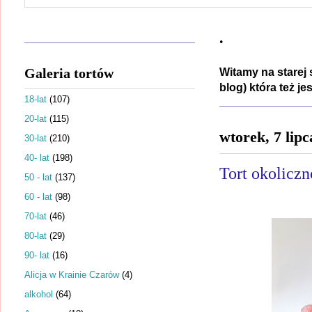
.
Galeria tortów
Witamy na starej 
blog) która też j
18-lat
(107)
20-lat
(115)
wtorek, 7 lipc
30-lat
(210)
40- lat
(198)
Tort okolicz
50 - lat
(137)
60 - lat
(98)
70-lat
(46)
80-lat
(29)
90- lat
(16)
Alicja w Krainie Czarów
(4)
alkohol
(64)