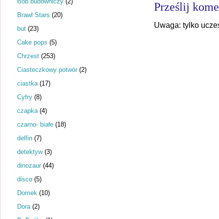
Bob budowniczy
(2)
Prześlij kome
Brawl Stars
(20)
Uwaga: tylko ucze
but
(23)
Cake pops
(5)
Chrzest
(253)
Ciasteczkowy potwór
(2)
ciastka
(17)
Cyfry
(8)
czapka
(4)
czarno- białe
(18)
delfin
(7)
detektyw
(3)
dinozaur
(44)
disco
(5)
Domek
(10)
Dora
(2)