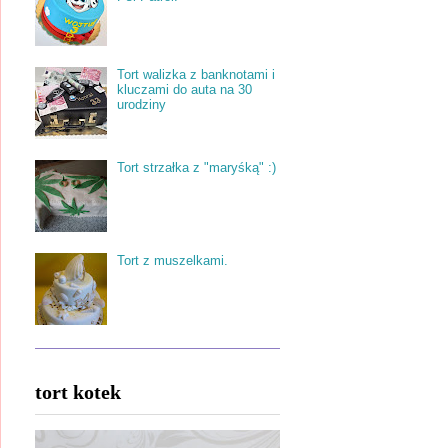
Tort walizka z banknotami i
kluczami do auta na 30
urodziny
Tort strzałka z "maryśką" :)
Tort z muszelkami.
tort kotek