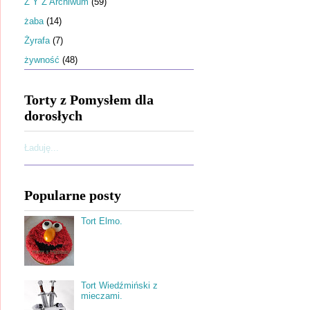
Ż Y Z Archiwum
(59)
żaba
(14)
Żyrafa
(7)
żywność
(48)
Torty z Pomysłem dla
dorosłych
Ładuję...
Popularne posty
Tort Elmo.
Tort Wiedźmiński z
mieczami.