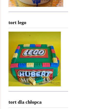
tort lego
tort dla chłopca