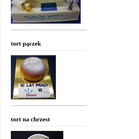
tort pączek
tort na chrzest