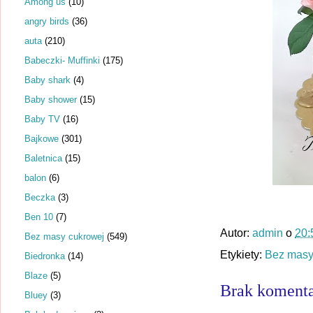
Among us
(10)
angry birds
(36)
auta
(210)
Babeczki- Muffinki
(175)
Baby shark
(4)
Baby shower
(15)
Baby TV
(16)
Bajkowe
(301)
Baletnica
(15)
balon
(6)
Beczka
(3)
Ben 10
(7)
Autor:
admin
o
20:
Bez masy cukrowej
(549)
Etykiety:
Bez masy
Biedronka
(14)
Blaze
(5)
Brak komenta
Bluey
(3)