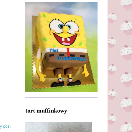
tort muffinkowy
y post