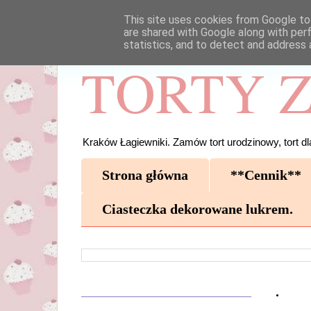
This site uses cookies from Google to 
are shared with Google along with per
statistics, and to detect and address 
TORTY Z
Kraków Łagiewniki. Zamów tort urodzinowy, tort dla
Strona główna
**Cennik**
Ciasteczka dekorowane lukrem.
.