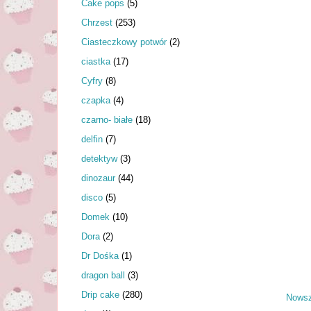
Cake pops
(5)
Chrzest
(253)
Ciasteczkowy potwór
(2)
ciastka
(17)
Cyfry
(8)
czapka
(4)
czarno- białe
(18)
delfin
(7)
detektyw
(3)
dinozaur
(44)
disco
(5)
Domek
(10)
Dora
(2)
Dr Dośka
(1)
dragon ball
(3)
Drip cake
(280)
Nowsz