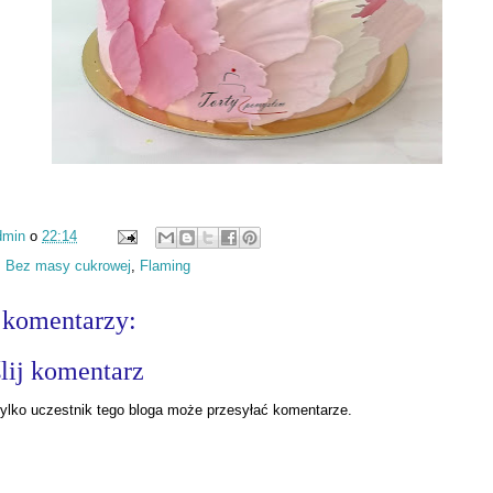
dmin
o
22:14
:
Bez masy cukrowej
,
Flaming
 komentarzy:
lij komentarz
ylko uczestnik tego bloga może przesyłać komentarze.