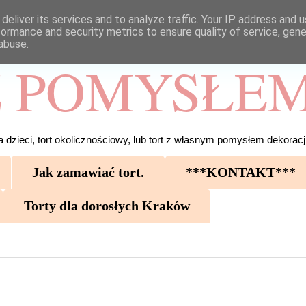
deliver its services and to analyze traffic. Your IP address and 
formance and security metrics to ensure quality of service, gen
abuse.
 POMYSŁEM
 dzieci, tort okolicznościowy, lub tort z własnym pomysłem dekoracji
Jak zamawiać tort.
***KONTAKT***
Torty dla dorosłych Kraków