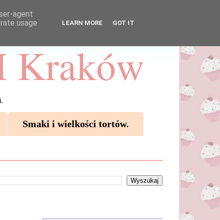
user-agent
erate usage
LEARN MORE
GOT IT
 Kraków
.
Smaki i wielkości tortów.