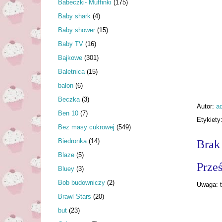
Babeczki- Muffinki
(175)
Baby shark
(4)
Baby shower
(15)
Baby TV
(16)
Bajkowe
(301)
Baletnica
(15)
balon
(6)
Beczka
(3)
Autor:
a
Ben 10
(7)
Etykiety
Bez masy cukrowej
(549)
Biedronka
(14)
Brak
Blaze
(5)
Prześ
Bluey
(3)
Bob budowniczy
(2)
Uwaga: t
Brawl Stars
(20)
but
(23)