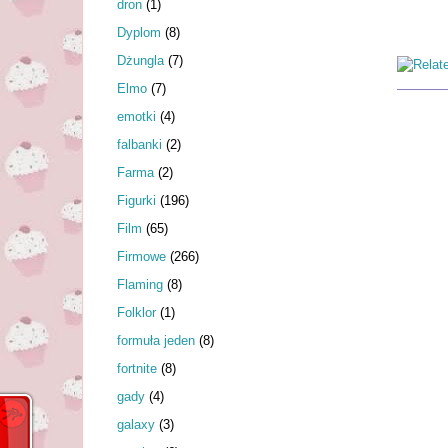
dron
(1)
Dyplom
(8)
Dżungla
(7)
Elmo
(7)
emotki
(4)
falbanki
(2)
Farma
(2)
Figurki
(196)
Film
(65)
Firmowe
(266)
Flaming
(8)
Folklor
(1)
formuła jeden
(8)
fortnite
(8)
gady
(4)
galaxy
(3)