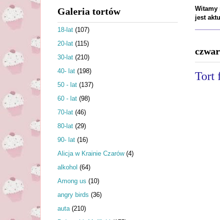
Witamy n
Galeria tortów
jest ak
18-lat
(107)
20-lat
(115)
czwar
30-lat
(210)
40- lat
(198)
Tort 
50 - lat
(137)
60 - lat
(98)
70-lat
(46)
80-lat
(29)
90- lat
(16)
Alicja w Krainie Czarów
(4)
alkohol
(64)
Among us
(10)
angry birds
(36)
auta
(210)