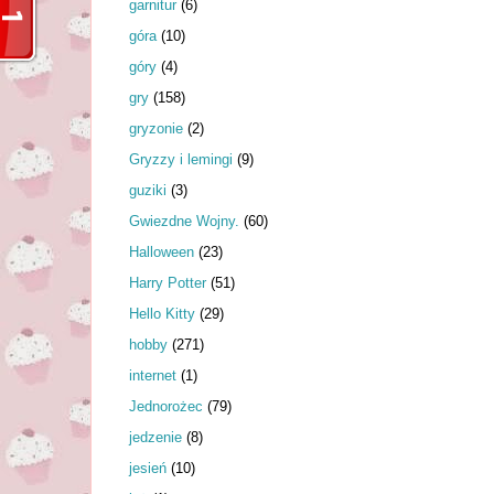
garnitur
(6)
góra
(10)
góry
(4)
gry
(158)
gryzonie
(2)
Gryzzy i lemingi
(9)
guziki
(3)
Gwiezdne Wojny.
(60)
Halloween
(23)
Harry Potter
(51)
Hello Kitty
(29)
hobby
(271)
internet
(1)
Jednorożec
(79)
jedzenie
(8)
jesień
(10)