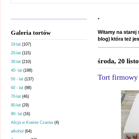
.
Galeria tortów
Witamy na starej 
blog) która też j
18-lat
(107)
20-lat
(115)
środa, 20 list
30-lat
(210)
40- lat
(198)
Tort firmowy
50 - lat
(137)
60 - lat
(98)
70-lat
(46)
80-lat
(29)
90- lat
(16)
Alicja w Krainie Czarów
(4)
alkohol
(64)