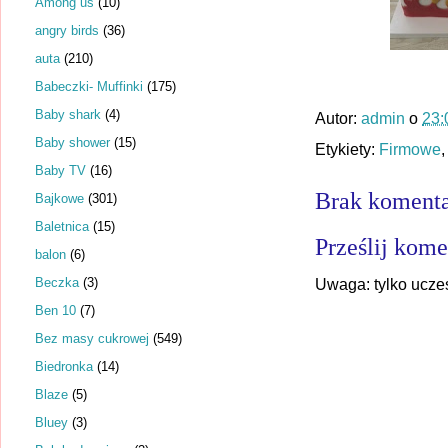
Among us
(10)
angry birds
(36)
auta
(210)
Babeczki- Muffinki
(175)
Baby shark
(4)
Autor:
admin
o
23:
Baby shower
(15)
Etykiety:
Firmowe
Baby TV
(16)
Brak komenta
Bajkowe
(301)
Baletnica
(15)
Prześlij kome
balon
(6)
Beczka
(3)
Uwaga: tylko ucze
Ben 10
(7)
Bez masy cukrowej
(549)
Biedronka
(14)
Blaze
(5)
Bluey
(3)