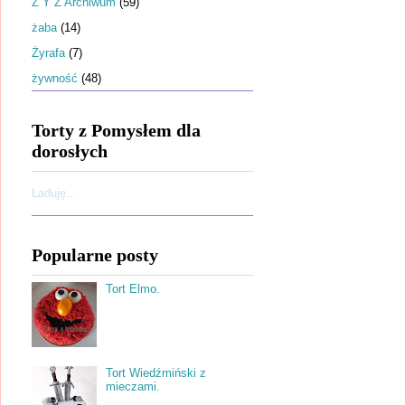
Ż Y Z Archiwum
(59)
żaba
(14)
Żyrafa
(7)
żywność
(48)
Torty z Pomysłem dla
dorosłych
Ładuję...
Popularne posty
Tort Elmo.
Tort Wiedźmiński z
mieczami.