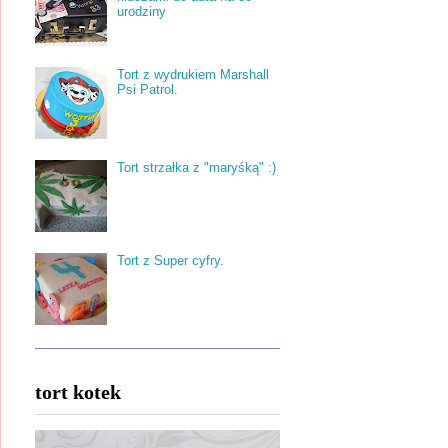
urodziny
Tort z wydrukiem Marshall
Psi Patrol.
Tort strzałka z "maryśką" :)
Tort z Super cyfry.
tort kotek