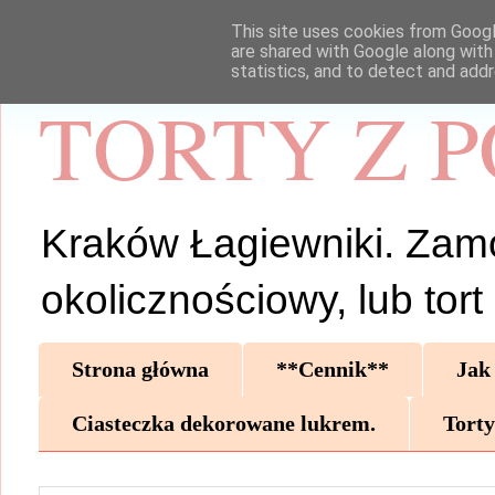
This site uses cookies from Google
are shared with Google along with
statistics, and to detect and add
TORTY Z 
Kraków Łagiewniki. Zamów 
okolicznościowy, lub tor
Strona główna
**Cennik**
Jak
Ciasteczka dekorowane lukrem.
Torty