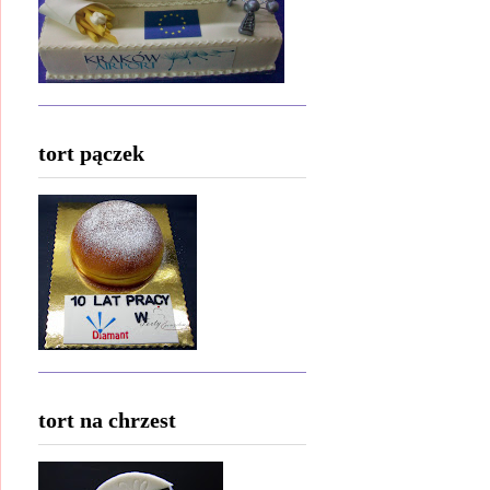
tort pączek
tort na chrzest