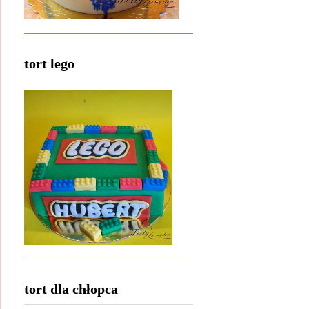
tort lego
tort dla chłopca