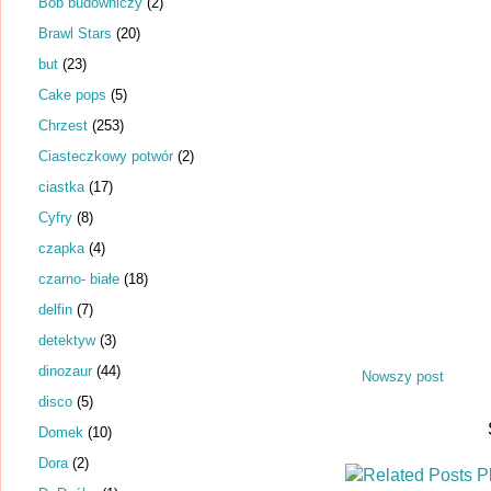
Bob budowniczy
(2)
Brawl Stars
(20)
but
(23)
Cake pops
(5)
Chrzest
(253)
Ciasteczkowy potwór
(2)
ciastka
(17)
Cyfry
(8)
czapka
(4)
czarno- białe
(18)
delfin
(7)
detektyw
(3)
dinozaur
(44)
Nowszy post
disco
(5)
Domek
(10)
Dora
(2)