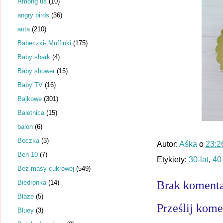
Among us
(10)
angry birds
(36)
auta
(210)
Babeczki- Muffinki
(175)
Baby shark
(4)
Baby shower
(15)
Baby TV
(16)
Bajkowe
(301)
Baletnica
(15)
balon
(6)
Beczka
(3)
Autor:
Aśka
o
23:2
Ben 10
(7)
Etykiety:
30-lat
,
40-
Bez masy cukrowej
(549)
Biedronka
(14)
Brak komenta
Blaze
(5)
Prześlij kome
Bluey
(3)