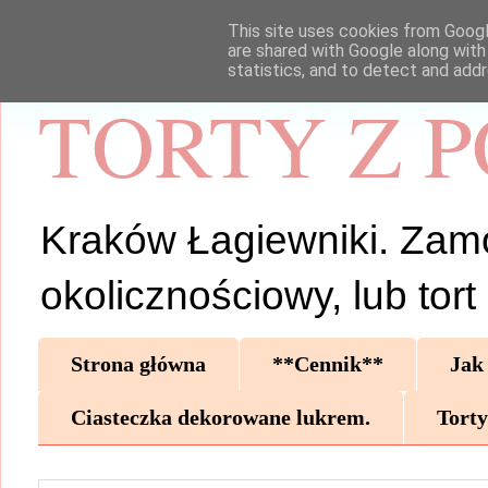
This site uses cookies from Google
are shared with Google along with
statistics, and to detect and add
TORTY Z 
Kraków Łagiewniki. Zamów 
okolicznościowy, lub tor
Strona główna
**Cennik**
Jak
Ciasteczka dekorowane lukrem.
Torty