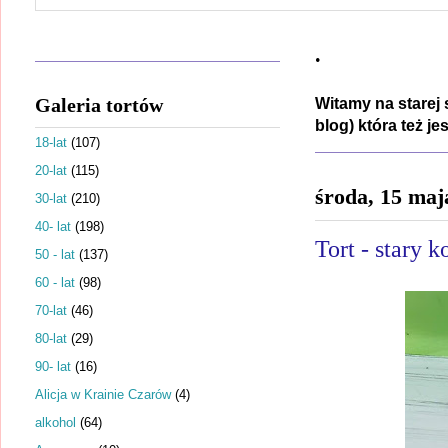
.
Galeria tortów
Witamy na starej 
blog) która też j
18-lat
(107)
20-lat
(115)
środa, 15 maj
30-lat
(210)
40- lat
(198)
Tort - stary k
50 - lat
(137)
60 - lat
(98)
70-lat
(46)
80-lat
(29)
90- lat
(16)
Alicja w Krainie Czarów
(4)
alkohol
(64)