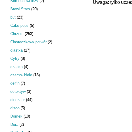
Bob budowniczy
(2)
Uwaga: tylko ucze
Brawl Stars
(20)
but
(23)
Cake pops
(5)
Chrzest
(253)
Ciasteczkowy potwór
(2)
ciastka
(17)
Cyfry
(8)
czapka
(4)
czarno- białe
(18)
delfin
(7)
detektyw
(3)
dinozaur
(44)
disco
(5)
Domek
(10)
Dora
(2)