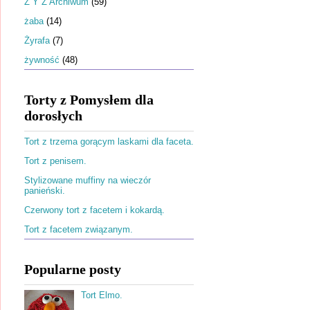
Ż Y Z Archiwum
(59)
żaba
(14)
Żyrafa
(7)
żywność
(48)
Torty z Pomysłem dla
dorosłych
Tort z trzema gorącym laskami dla faceta.
Tort z penisem.
Stylizowane muffiny na wieczór
panieński.
Czerwony tort z facetem i kokardą.
Tort z facetem związanym.
Popularne posty
Tort Elmo.