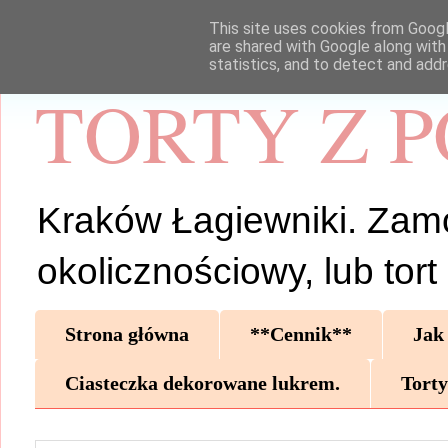
This site uses cookies from Google
are shared with Google along with
statistics, and to detect and add
TORTY Z 
Kraków Łagiewniki. Zamów 
okolicznościowy, lub tor
Strona główna
**Cennik**
Jak
Ciasteczka dekorowane lukrem.
Torty