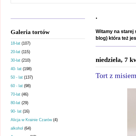
.
Galeria tortów
Witamy na starej 
blog) która też j
18-lat
(107)
20-lat
(115)
niedziela, 7 k
30-lat
(210)
40- lat
(198)
Tort z misie
50 - lat
(137)
60 - lat
(98)
70-lat
(46)
80-lat
(29)
90- lat
(16)
Alicja w Krainie Czarów
(4)
alkohol
(64)