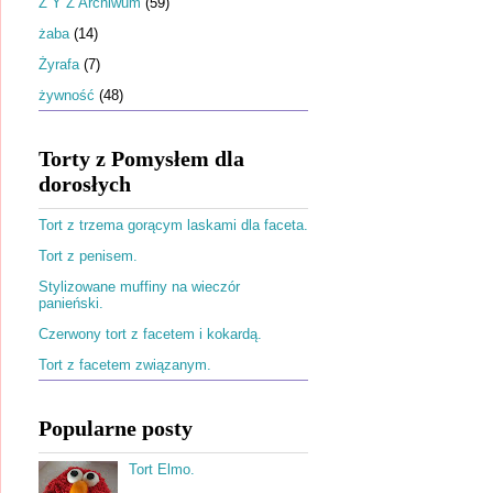
Ż Y Z Archiwum
(59)
żaba
(14)
Żyrafa
(7)
żywność
(48)
Torty z Pomysłem dla
dorosłych
Tort z trzema gorącym laskami dla faceta.
Tort z penisem.
Stylizowane muffiny na wieczór
panieński.
Czerwony tort z facetem i kokardą.
Tort z facetem związanym.
Popularne posty
Tort Elmo.