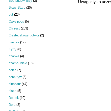
Bob budowniczy
(2)
Uwaga: tylko ucze
Brawl Stars
(20)
but
(23)
Cake pops
(5)
Chrzest
(253)
Ciasteczkowy potwór
(2)
ciastka
(17)
Cyfry
(8)
czapka
(4)
czarno- białe
(18)
delfin
(7)
detektyw
(3)
dinozaur
(44)
disco
(5)
Domek
(10)
Dora
(2)