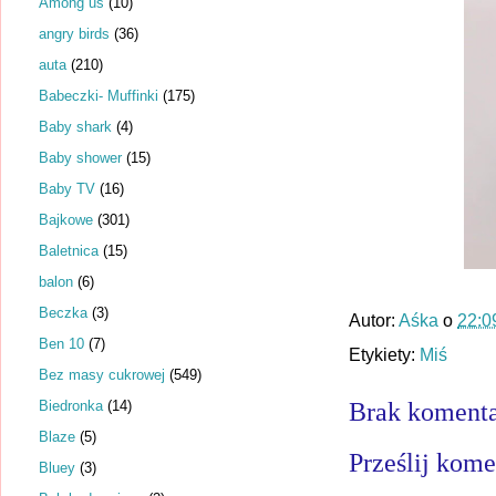
Among us
(10)
angry birds
(36)
auta
(210)
Babeczki- Muffinki
(175)
Baby shark
(4)
Baby shower
(15)
Baby TV
(16)
Bajkowe
(301)
Baletnica
(15)
balon
(6)
Beczka
(3)
Autor:
Aśka
o
22:0
Ben 10
(7)
Etykiety:
Miś
Bez masy cukrowej
(549)
Biedronka
(14)
Brak komenta
Blaze
(5)
Prześlij kome
Bluey
(3)