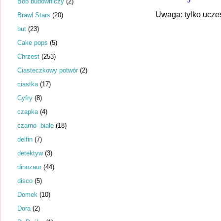
Bob budowniczy
(2)
Uwaga: tylko ucze
Brawl Stars
(20)
but
(23)
Cake pops
(5)
Chrzest
(253)
Ciasteczkowy potwór
(2)
ciastka
(17)
Cyfry
(8)
czapka
(4)
czarno- białe
(18)
delfin
(7)
detektyw
(3)
dinozaur
(44)
disco
(5)
Domek
(10)
Dora
(2)