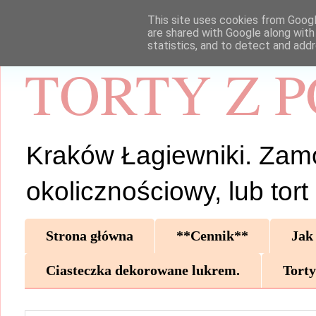
This site uses cookies from Google
are shared with Google along with
statistics, and to detect and add
TORTY Z 
Kraków Łagiewniki. Zamów 
okolicznościowy, lub tor
Strona główna
**Cennik**
Jak
Ciasteczka dekorowane lukrem.
Torty