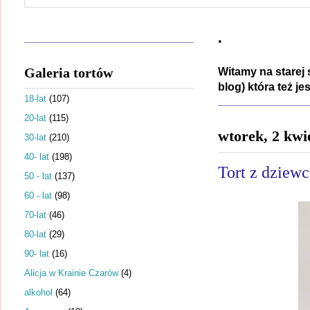
.
Galeria tortów
Witamy na starej 
blog) która też j
18-lat
(107)
20-lat
(115)
wtorek, 2 kwi
30-lat
(210)
40- lat
(198)
Tort z dziew
50 - lat
(137)
60 - lat
(98)
70-lat
(46)
80-lat
(29)
90- lat
(16)
Alicja w Krainie Czarów
(4)
alkohol
(64)