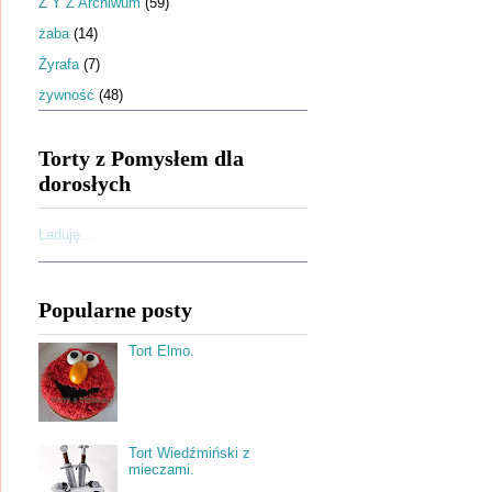
Ż Y Z Archiwum
(59)
żaba
(14)
Żyrafa
(7)
żywność
(48)
Torty z Pomysłem dla
dorosłych
Ładuję...
Popularne posty
Tort Elmo.
Tort Wiedźmiński z
mieczami.