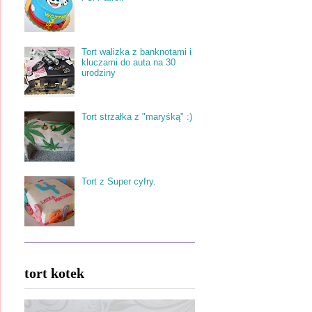
Tort walizka z banknotami i
kluczami do auta na 30
urodziny
Tort strzałka z "maryśką" :)
Tort z Super cyfry.
tort kotek