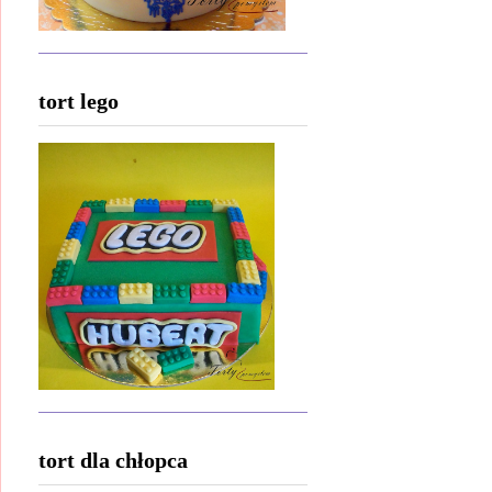
tort lego
tort dla chłopca