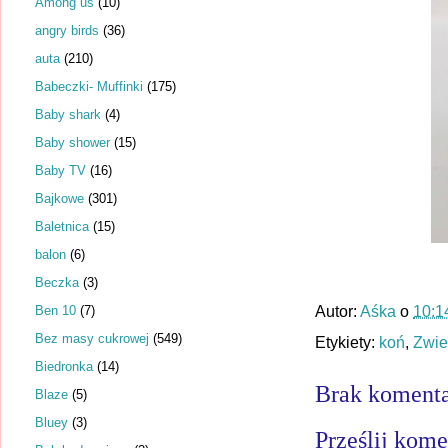
Among us
(10)
angry birds
(36)
auta
(210)
Babeczki- Muffinki
(175)
Baby shark
(4)
Baby shower
(15)
Baby TV
(16)
Bajkowe
(301)
Baletnica
(15)
balon
(6)
Beczka
(3)
Ben 10
(7)
Autor:
Aśka
o
10:1
Bez masy cukrowej
(549)
Etykiety:
koń
,
Zwie
Biedronka
(14)
Brak komenta
Blaze
(5)
Bluey
(3)
Prześlij kome