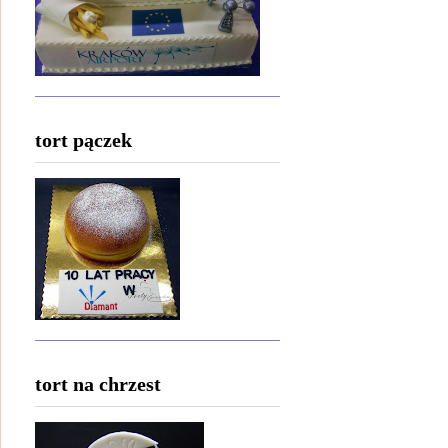
tort pączek
tort na chrzest