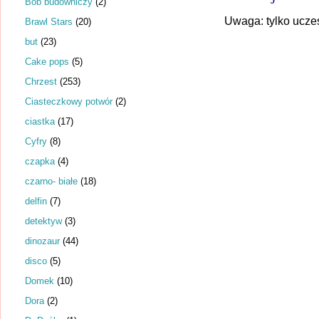
Bob budowniczy
(2)
Uwaga: tylko ucze
Brawl Stars
(20)
but
(23)
Cake pops
(5)
Chrzest
(253)
Ciasteczkowy potwór
(2)
ciastka
(17)
Cyfry
(8)
czapka
(4)
czarno- białe
(18)
delfin
(7)
detektyw
(3)
dinozaur
(44)
disco
(5)
Domek
(10)
Dora
(2)