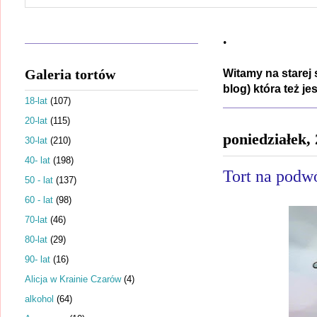
.
Galeria tortów
Witamy na starej 
blog) która też j
18-lat
(107)
20-lat
(115)
poniedziałek,
30-lat
(210)
40- lat
(198)
Tort na podw
50 - lat
(137)
60 - lat
(98)
70-lat
(46)
80-lat
(29)
90- lat
(16)
Alicja w Krainie Czarów
(4)
alkohol
(64)