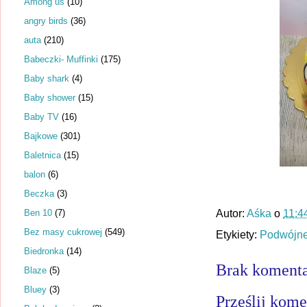
Among us
(10)
angry birds
(36)
auta
(210)
Babeczki- Muffinki
(175)
Baby shark
(4)
Baby shower
(15)
Baby TV
(16)
Bajkowe
(301)
Baletnica
(15)
balon
(6)
Beczka
(3)
Ben 10
(7)
Autor:
Aśka
o
11:4
Bez masy cukrowej
(549)
Etykiety:
Podwójne
Biedronka
(14)
Brak komenta
Blaze
(5)
Bluey
(3)
Prześlij kome