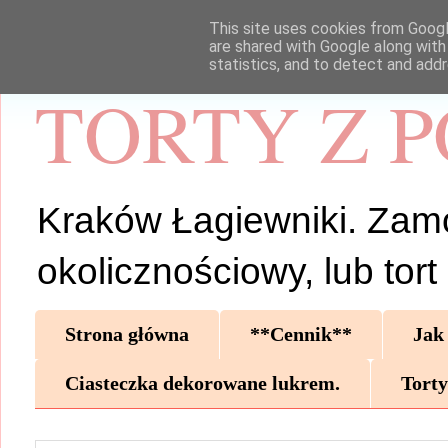
This site uses cookies from Google
are shared with Google along with
statistics, and to detect and add
TORTY Z 
Kraków Łagiewniki. Zamów 
okolicznościowy, lub tor
Strona główna
**Cennik**
Jak
Ciasteczka dekorowane lukrem.
Torty