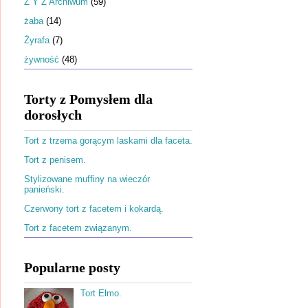
Ż Y Z Archiwum
(59)
żaba
(14)
Żyrafa
(7)
żywność
(48)
Torty z Pomysłem dla
dorosłych
Tort z trzema gorącym laskami dla faceta.
Tort z penisem.
Stylizowane muffiny na wieczór
panieński.
Czerwony tort z facetem i kokardą.
Tort z facetem związanym.
Popularne posty
Tort Elmo.