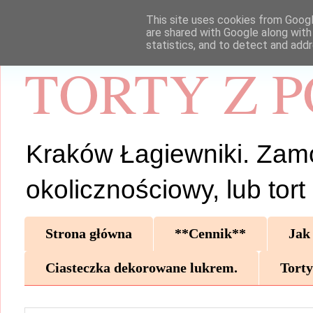
This site uses cookies from Google
are shared with Google along with
statistics, and to detect and add
TORTY Z 
Kraków Łagiewniki. Zamów 
okolicznościowy, lub tor
Strona główna
**Cennik**
Jak
Ciasteczka dekorowane lukrem.
Torty