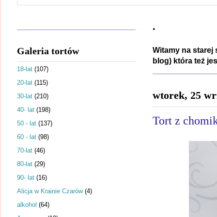
.
Galeria tortów
Witamy na starej 
blog) która też j
18-lat
(107)
20-lat
(115)
wtorek, 25 wr
30-lat
(210)
40- lat
(198)
Tort z chomi
50 - lat
(137)
60 - lat
(98)
70-lat
(46)
80-lat
(29)
90- lat
(16)
Alicja w Krainie Czarów
(4)
alkohol
(64)