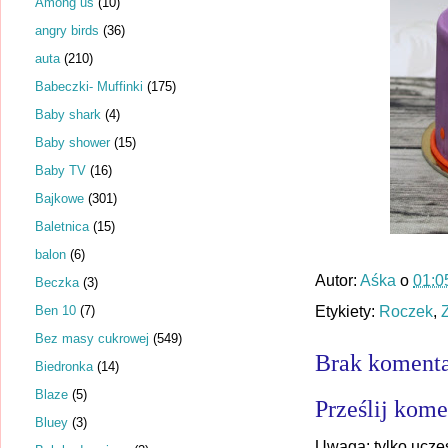
Among us
(10)
angry birds
(36)
auta
(210)
Babeczki- Muffinki
(175)
Baby shark
(4)
Baby shower
(15)
Baby TV
(16)
Bajkowe
(301)
Baletnica
(15)
balon
(6)
Autor:
Aśka
o
01:0
Beczka
(3)
Ben 10
(7)
Etykiety:
Roczek
,
Bez masy cukrowej
(549)
Brak komenta
Biedronka
(14)
Blaze
(5)
Prześlij kome
Bluey
(3)
Uwaga: tylko ucze