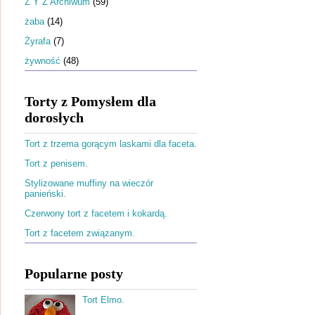
Ż Y Z Archiwum
(59)
żaba
(14)
Żyrafa
(7)
żywność
(48)
Torty z Pomysłem dla
dorosłych
Tort z trzema gorącym laskami dla faceta.
Tort z penisem.
Stylizowane muffiny na wieczór
panieński.
Czerwony tort z facetem i kokardą.
Tort z facetem związanym.
Popularne posty
Tort Elmo.