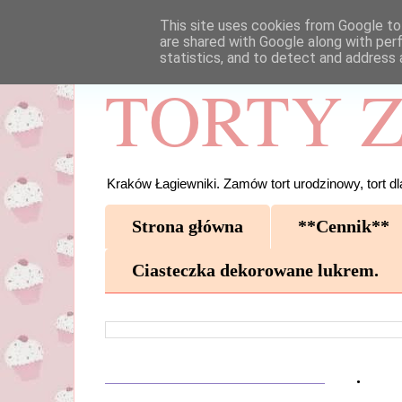
This site uses cookies from Google to 
are shared with Google along with per
statistics, and to detect and address 
TORTY Z
Kraków Łagiewniki. Zamów tort urodzinowy, tort dla
Strona główna
**Cennik**
Ciasteczka dekorowane lukrem.
.