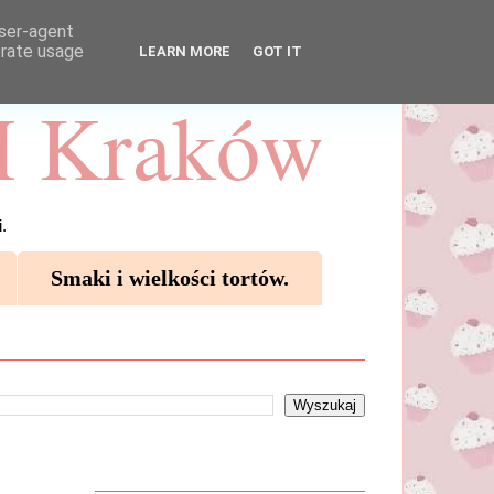
user-agent
erate usage
LEARN MORE
GOT IT
 Kraków
.
Smaki i wielkości tortów.