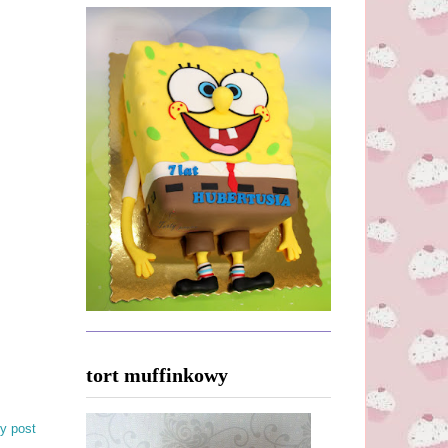
tort muffinkowy
y post