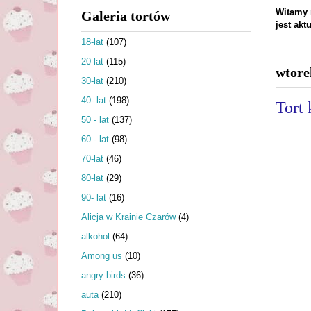
Witamy n
Galeria tortów
jest ak
18-lat
(107)
20-lat
(115)
wtore
30-lat
(210)
40- lat
(198)
Tort
50 - lat
(137)
60 - lat
(98)
70-lat
(46)
80-lat
(29)
90- lat
(16)
Alicja w Krainie Czarów
(4)
alkohol
(64)
Among us
(10)
angry birds
(36)
auta
(210)