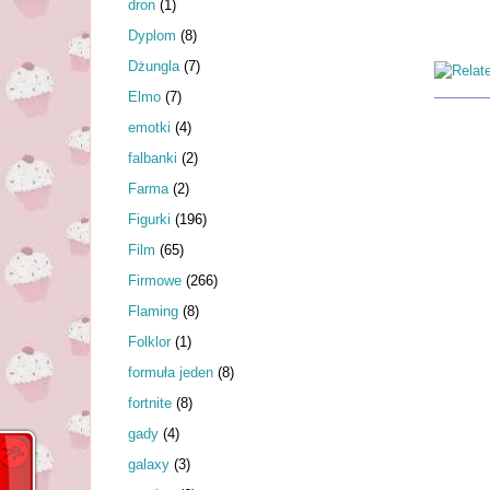
dron
(1)
Dyplom
(8)
Dżungla
(7)
Elmo
(7)
emotki
(4)
falbanki
(2)
Farma
(2)
Figurki
(196)
Film
(65)
Firmowe
(266)
Flaming
(8)
Folklor
(1)
formuła jeden
(8)
fortnite
(8)
gady
(4)
galaxy
(3)