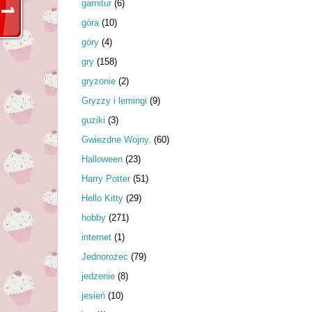
garnitur
(6)
góra
(10)
góry
(4)
gry
(158)
gryzonie
(2)
Gryzzy i lemingi
(9)
guziki
(3)
Gwiezdne Wojny.
(60)
Halloween
(23)
Harry Potter
(51)
Hello Kitty
(29)
hobby
(271)
internet
(1)
Jednorożec
(79)
jedzenie
(8)
jesień
(10)