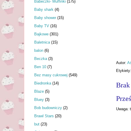
Babeczki- Muffinki
(175)
Baby shark
(4)
Baby shower
(15)
Baby TV
(16)
Bajkowe
(301)
Baletnica
(15)
balon
(6)
Beczka
(3)
Autor:
A
Ben 10
(7)
Etykiety
Bez masy cukrowej
(549)
Biedronka
(14)
Brak
Blaze
(5)
Prześ
Bluey
(3)
Bob budowniczy
(2)
Uwaga: t
Brawl Stars
(20)
but
(23)