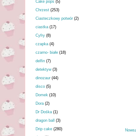
Cake pops
(5)
Chrzest
(253)
Ciasteczkowy potwór
(2)
ciastka
(17)
Cyfry
(8)
czapka
(4)
czarno- białe
(18)
delfin
(7)
detektyw
(3)
dinozaur
(44)
disco
(5)
Domek
(10)
Dora
(2)
Dr Dośka
(1)
dragon ball
(3)
Drip cake
(280)
Nowsz