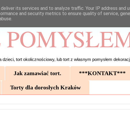
deliver its services and to analyze traffic. Your IP address and 
formance and security metrics to ensure quality of service, gen
abuse.
 POMYSŁEM
 dzieci, tort okolicznościowy, lub tort z własnym pomysłem dekoracji
Jak zamawiać tort.
***KONTAKT***
Torty dla dorosłych Kraków