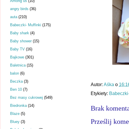
Among us
(10)
angry birds
(36)
auta
(210)
Babeczki- Muffinki
(175)
Baby shark
(4)
Baby shower
(15)
Baby TV
(16)
Bajkowe
(301)
Baletnica
(15)
balon
(6)
Beczka
(3)
Autor:
Aśka
o
16:1
Ben 10
(7)
Etykiety:
Babeczki-
Bez masy cukrowej
(549)
Biedronka
(14)
Brak komenta
Blaze
(5)
Prześlij kome
Bluey
(3)