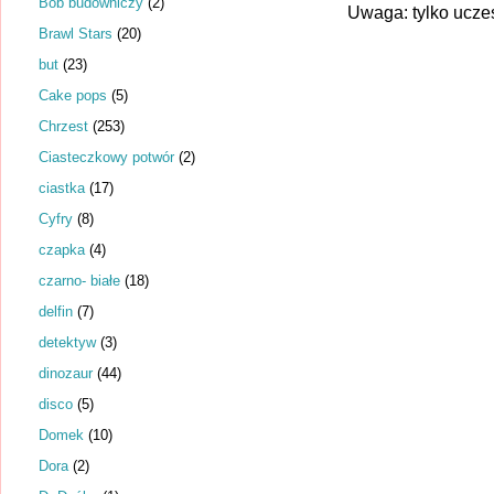
Bob budowniczy
(2)
Uwaga: tylko ucze
Brawl Stars
(20)
but
(23)
Cake pops
(5)
Chrzest
(253)
Ciasteczkowy potwór
(2)
ciastka
(17)
Cyfry
(8)
czapka
(4)
czarno- białe
(18)
delfin
(7)
detektyw
(3)
dinozaur
(44)
disco
(5)
Domek
(10)
Dora
(2)