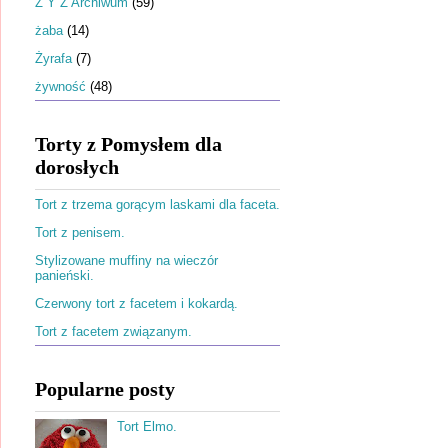
Ż Y Z Archiwum
(59)
żaba
(14)
Żyrafa
(7)
żywność
(48)
Torty z Pomysłem dla
dorosłych
Tort z trzema gorącym laskami dla faceta.
Tort z penisem.
Stylizowane muffiny na wieczór
panieński.
Czerwony tort z facetem i kokardą.
Tort z facetem związanym.
Popularne posty
Tort Elmo.