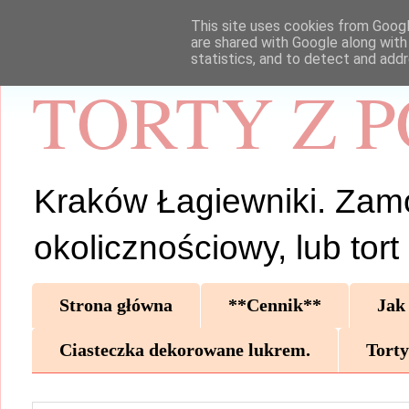
This site uses cookies from Google
are shared with Google along with
statistics, and to detect and add
TORTY Z 
Kraków Łagiewniki. Zamów 
okolicznościowy, lub tor
Strona główna
**Cennik**
Jak
Ciasteczka dekorowane lukrem.
Torty