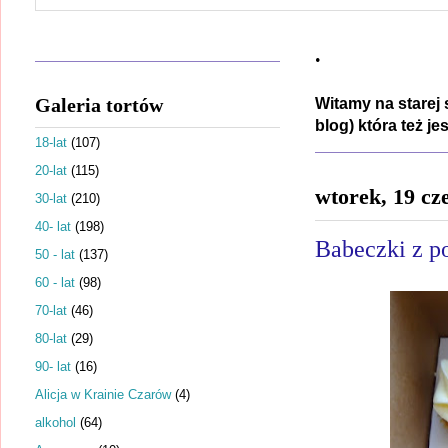
.
Galeria tortów
Witamy na starej 
blog) która też j
18-lat
(107)
20-lat
(115)
wtorek, 19 cz
30-lat
(210)
40- lat
(198)
Babeczki z p
50 - lat
(137)
60 - lat
(98)
70-lat
(46)
80-lat
(29)
90- lat
(16)
Alicja w Krainie Czarów
(4)
alkohol
(64)