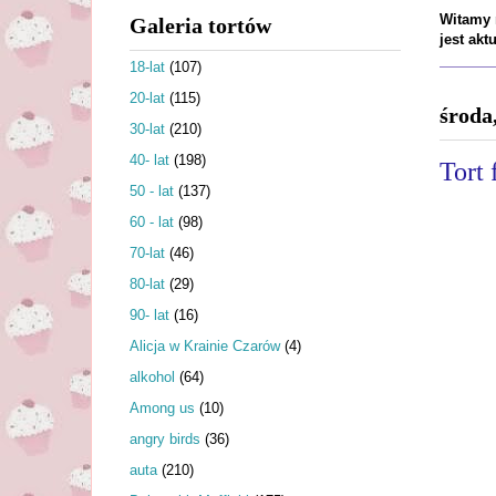
Witamy n
Galeria tortów
jest ak
18-lat
(107)
20-lat
(115)
środa
30-lat
(210)
40- lat
(198)
Tort 
50 - lat
(137)
60 - lat
(98)
70-lat
(46)
80-lat
(29)
90- lat
(16)
Alicja w Krainie Czarów
(4)
alkohol
(64)
Among us
(10)
angry birds
(36)
auta
(210)