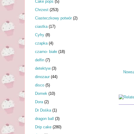
Cake pops
(5)
Chrzest
(253)
Ciasteczkowy potwór
(2)
ciastka
(17)
Cyfry
(8)
czapka
(4)
czarno- białe
(18)
delfin
(7)
detektyw
(3)
Nowsz
dinozaur
(44)
disco
(5)
Domek
(10)
Dora
(2)
Dr Dośka
(1)
dragon ball
(3)
Drip cake
(280)