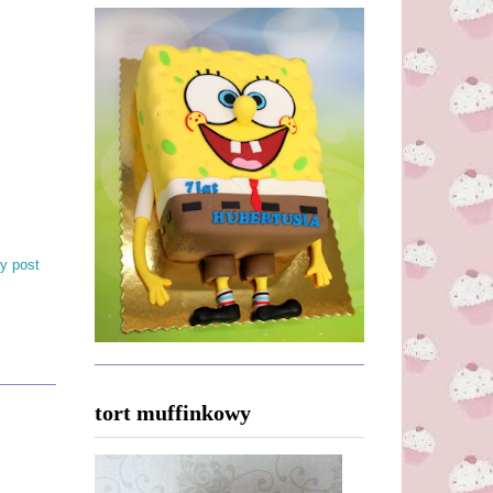
y post
tort muffinkowy