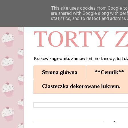
This site uses cookies from Google to 
are shared with Google along with per
statistics, and to detect and address 
TORTY Z
Kraków Łagiewniki. Zamów tort urodzinowy, tort dla
Strona główna
**Cennik**
Ciasteczka dekorowane lukrem.
.