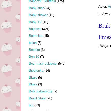
Babeczki- Muffinki
(175)
Autor:
A
Baby shark
(4)
Etykiety
Baby shower
(15)
Baby TV
(16)
Brak
Bajkowe
(301)
Prześ
Baletnica
(15)
balon
(6)
Uwaga: t
Beczka
(3)
Ben 10
(7)
Bez masy cukrowej
(549)
Biedronka
(14)
Blaze
(5)
Bluey
(3)
Bob budowniczy
(2)
Brawl Stars
(20)
but
(23)