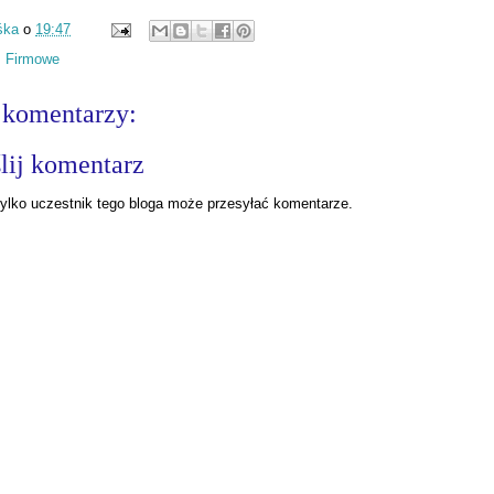
śka
o
19:47
:
Firmowe
 komentarzy:
lij komentarz
ylko uczestnik tego bloga może przesyłać komentarze.