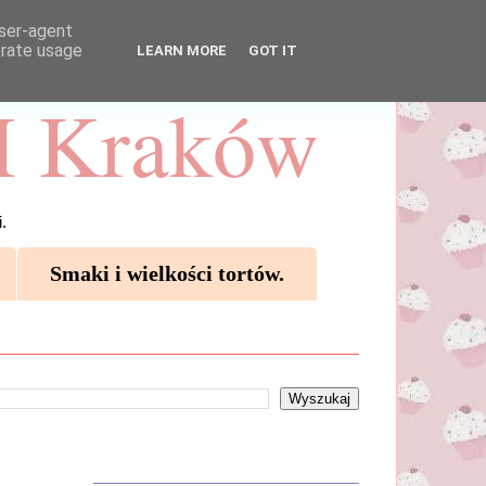
user-agent
erate usage
LEARN MORE
GOT IT
 Kraków
.
Smaki i wielkości tortów.