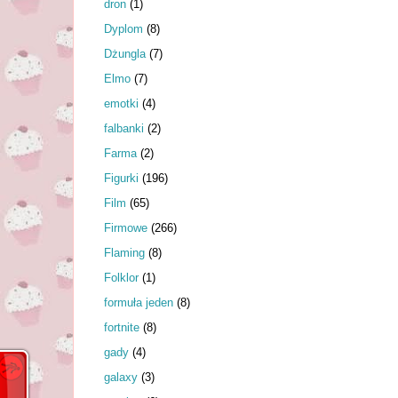
dron
(1)
Dyplom
(8)
Dżungla
(7)
Elmo
(7)
emotki
(4)
falbanki
(2)
Farma
(2)
Figurki
(196)
Film
(65)
Firmowe
(266)
Flaming
(8)
Folklor
(1)
formuła jeden
(8)
fortnite
(8)
gady
(4)
galaxy
(3)