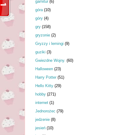
garnitur
(6)
góra
(10)
góry
(4)
gry
(158)
gryzonie
(2)
Gryzzy i lemingi
(9)
guziki
(3)
Gwiezdne Wojny.
(60)
Halloween
(23)
Harry Potter
(51)
Hello Kitty
(29)
hobby
(271)
internet
(1)
Jednorożec
(79)
jedzenie
(8)
jesień
(10)