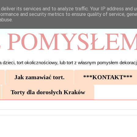
deliver its services and to analyze traffic. Your IP address and 
formance and security metrics to ensure quality of service, gen
abuse.
 POMYSŁEM
 dzieci, tort okolicznościowy, lub tort z własnym pomysłem dekoracji
Jak zamawiać tort.
***KONTAKT***
Torty dla dorosłych Kraków