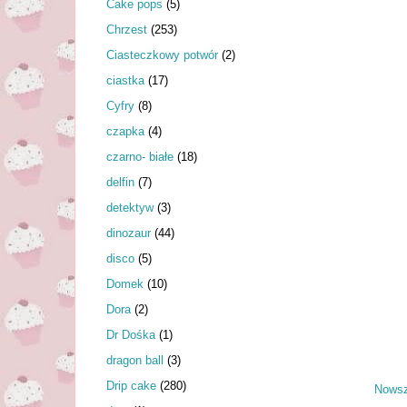
Cake pops
(5)
Chrzest
(253)
Ciasteczkowy potwór
(2)
ciastka
(17)
Cyfry
(8)
czapka
(4)
czarno- białe
(18)
delfin
(7)
detektyw
(3)
dinozaur
(44)
disco
(5)
Domek
(10)
Dora
(2)
Dr Dośka
(1)
dragon ball
(3)
Drip cake
(280)
Nowsz