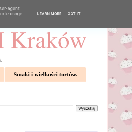
user-agent
erate usage
LEARN MORE
GOT IT
 Kraków
.
Smaki i wielkości tortów.