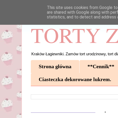
This site uses cookies from Google to 
are shared with Google along with per
statistics, and to detect and address 
TORTY Z
Kraków Łagiewniki. Zamów tort urodzinowy, tort dla
Strona główna
**Cennik**
Ciasteczka dekorowane lukrem.
.