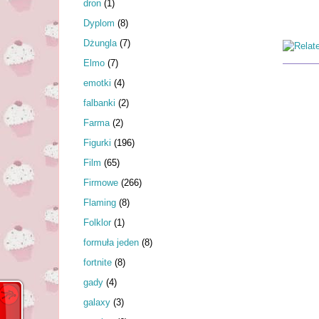
dron
(1)
Dyplom
(8)
Dżungla
(7)
Elmo
(7)
emotki
(4)
falbanki
(2)
Farma
(2)
Figurki
(196)
Film
(65)
Firmowe
(266)
Flaming
(8)
Folklor
(1)
formuła jeden
(8)
fortnite
(8)
gady
(4)
galaxy
(3)