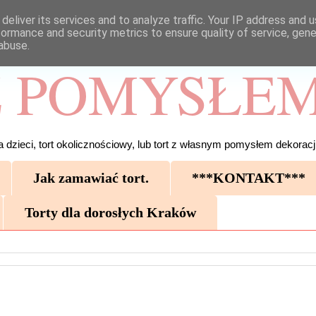
deliver its services and to analyze traffic. Your IP address and 
formance and security metrics to ensure quality of service, gen
abuse.
 POMYSŁEM
 dzieci, tort okolicznościowy, lub tort z własnym pomysłem dekoracji
Jak zamawiać tort.
***KONTAKT***
Torty dla dorosłych Kraków