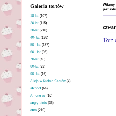
Witamy n
Galeria tortów
jest ak
18-lat
(107)
20-lat
(115)
czwar
30-lat
(210)
40- lat
(198)
Tort 
50 - lat
(137)
60 - lat
(98)
70-lat
(46)
80-lat
(29)
90- lat
(16)
Alicja w Krainie Czarów
(4)
alkohol
(64)
Among us
(10)
angry birds
(36)
auta
(210)