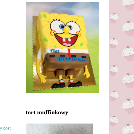
tort muffinkowy
y post