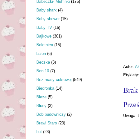
Babeczki- Muffinki
(175)
Baby shark
(4)
Baby shower
(15)
Baby TV
(16)
Bajkowe
(301)
Baletnica
(15)
balon
(6)
Beczka
(3)
Autor:
A
Ben 10
(7)
Etykiety
Bez masy cukrowej
(549)
Biedronka
(14)
Brak
Blaze
(5)
Prześ
Bluey
(3)
Bob budowniczy
(2)
Uwaga: t
Brawl Stars
(20)
but
(23)