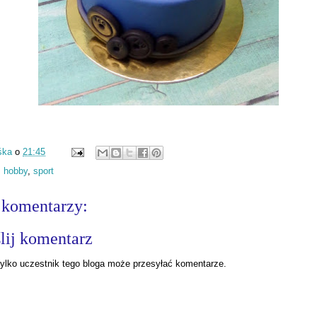
śka
o
21:45
:
hobby
,
sport
 komentarzy:
lij komentarz
ylko uczestnik tego bloga może przesyłać komentarze.