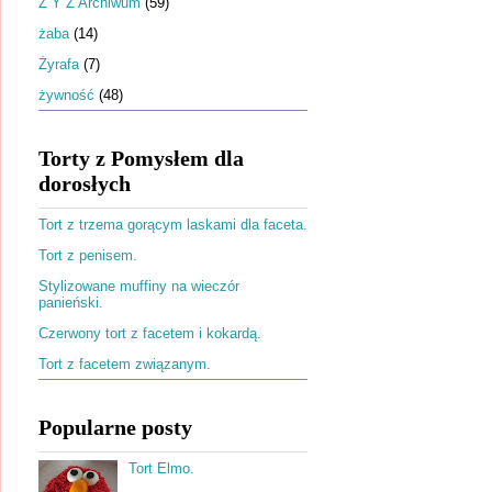
Ż Y Z Archiwum
(59)
żaba
(14)
Żyrafa
(7)
żywność
(48)
Torty z Pomysłem dla
dorosłych
Tort z trzema gorącym laskami dla faceta.
Tort z penisem.
Stylizowane muffiny na wieczór
panieński.
Czerwony tort z facetem i kokardą.
Tort z facetem związanym.
Popularne posty
Tort Elmo.