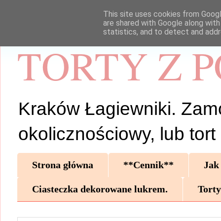
This site uses cookies from Google
are shared with Google along with
statistics, and to detect and add
TORTY Z 
Kraków Łagiewniki. Zamów 
okolicznościowy, lub tor
Strona główna
**Cennik**
Jak
Ciasteczka dekorowane lukrem.
Torty