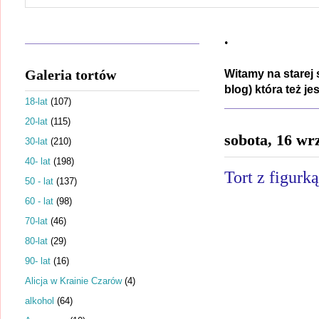
.
Galeria tortów
Witamy na starej 
blog) która też j
18-lat
(107)
20-lat
(115)
sobota, 16 wr
30-lat
(210)
40- lat
(198)
Tort z figur
50 - lat
(137)
60 - lat
(98)
70-lat
(46)
80-lat
(29)
90- lat
(16)
Alicja w Krainie Czarów
(4)
alkohol
(64)