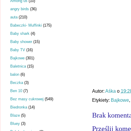
Among us
(10)
angry birds
(36)
auta
(210)
Babeczki- Muffinki
(175)
Baby shark
(4)
Baby shower
(15)
Baby TV
(16)
Bajkowe
(301)
Baletnica
(15)
balon
(6)
Beczka
(3)
Ben 10
(7)
Autor:
Aśka
o
19:2
Bez masy cukrowej
(549)
Etykiety:
Bajkowe
Biedronka
(14)
Brak komenta
Blaze
(5)
Bluey
(3)
Prześlij kome