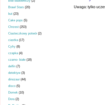
Bob budowniczy
(2)
Uwaga: tylko ucze
Brawl Stars
(20)
but
(23)
Cake pops
(5)
Chrzest
(253)
Ciasteczkowy potwór
(2)
ciastka
(17)
Cyfry
(8)
czapka
(4)
czarno- białe
(18)
delfin
(7)
detektyw
(3)
dinozaur
(44)
disco
(5)
Domek
(10)
Dora
(2)